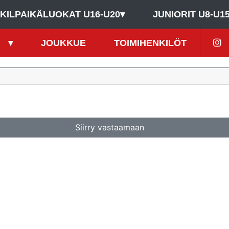
KILPAIKÄLUOKAT U16-U20
▾
JUNIORIT U8-U1
▾
JOUKKUE
TOIMIHENKILÖT