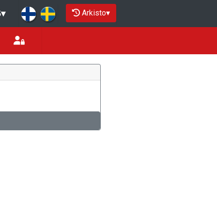
Arkisto
▾
5
▾