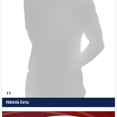
11
Nikkilä Eetu