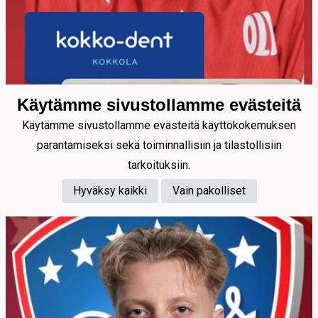
Käytämme sivustollamme evästeitä
Käytämme sivustollamme evästeitä käyttökokemuksen
16
parantamiseksi sekä toiminnallisiin ja tilastollisiin
Valkeinen Vili
tarkoituksiin.
Hyväksy kaikki
Vain pakolliset