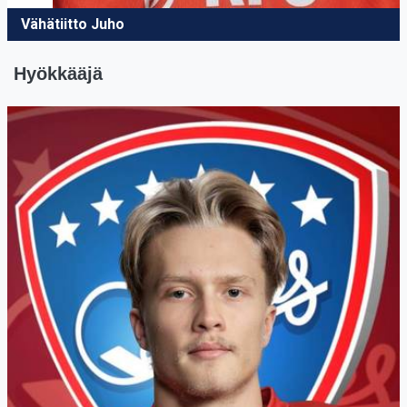
Vähätiitto Juho
Hyökkääjä