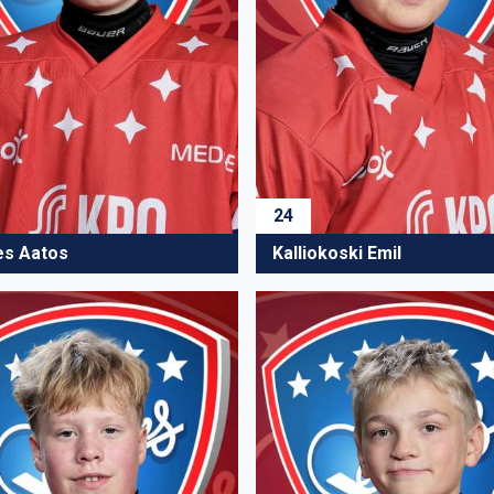
24
es Aatos
Kalliokoski Emil