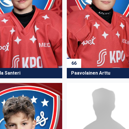
66
la Santeri
Paavolainen Arttu