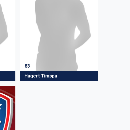
83
Hagert Timppa