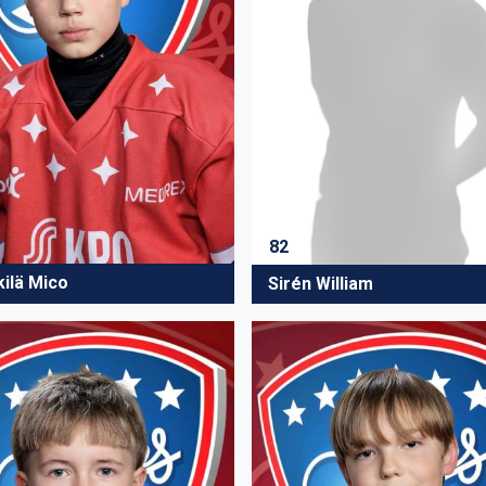
82
kilä Mico
Sirén William