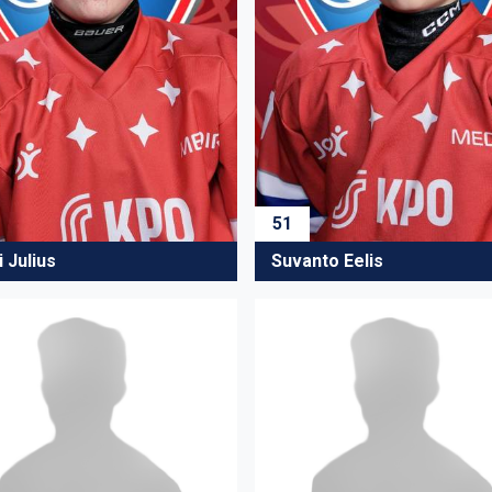
51
 Julius
Suvanto Eelis