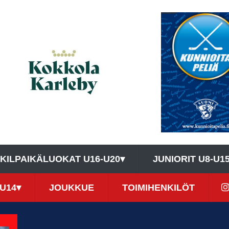
KILPAIKÄLUOKAT U16-U20
▾
JUNIORIT U8-U1
U14
▾
JOUKKUE
TOIMIHENKILÖT