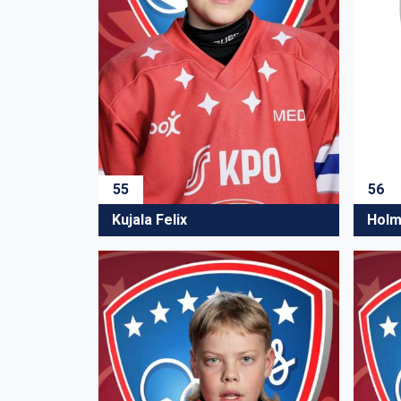
55
56
Kujala Felix
Holm