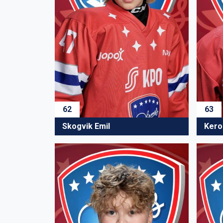
62
63
Skogvik Emil
Kero