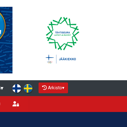
Arkisto
▾
5
▾