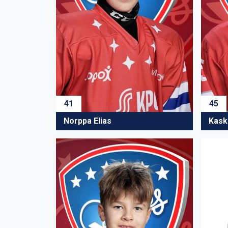
41
45
Norppa Elias
Kaski