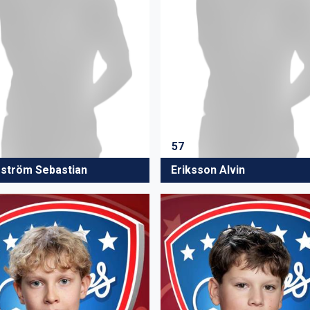
57
ström Sebastian
Eriksson Alvin