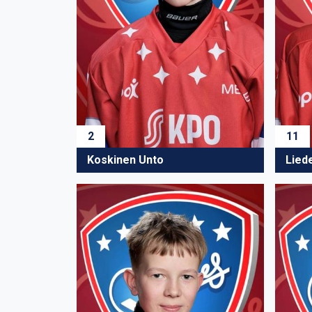
2
11
Koskinen Unto
Lied