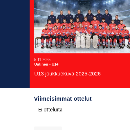
5.11.2025
Uutinen
-
U14
U13 joukkuekuva 2025-2026
Viimeisimmät ottelut
Ei otteluita