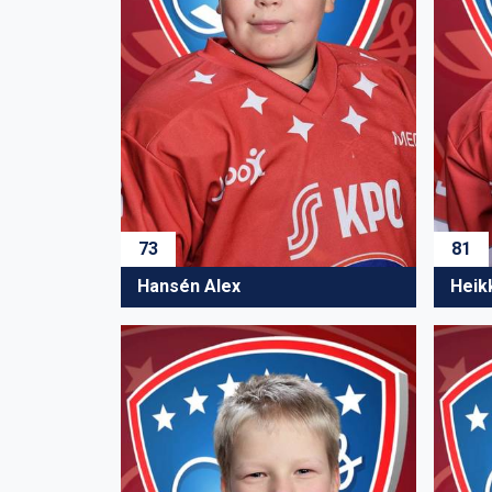
73
81
Hansén Alex
Heik