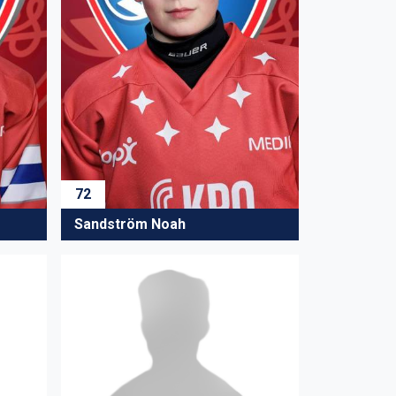
72
Sandström Noah