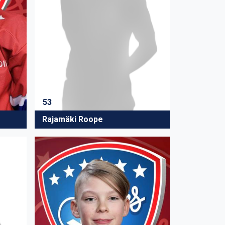
53
Rajamäki Roope