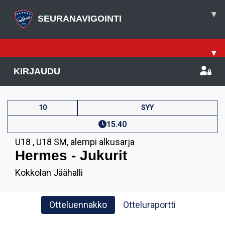
▾
SEURANAVIGOINTI
▾
KIRJAUDU
10
SYY
15.40
U18
,
U18 SM, alempi alkusarja
Hermes - Jukurit
Kokkolan Jäähalli
Otteluennakko
Otteluraportti