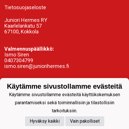
Tietosuojaseloste
Juniori Hermes RY
Kaarlelankatu 57
67100, Kokkola
Valmennuspäällikkö:
Ismo Siren
0407304799
ismo.siren@juniorihermes.fi
Käytämme sivustollamme evästeitä
Käytämme sivustollamme evästeitä käyttökokemuksen
parantamiseksi sekä toiminnallisiin ja tilastollisiin
tarkoituksiin.
Hyväksy kaikki
Vain pakolliset
Powered by