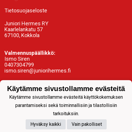
Tietosuojaseloste
Juniori Hermes RY
Kaarlelankatu 57
67100, Kokkola
Valmennuspäällikkö:
Ismo Siren
0407304799
ismo.siren@juniorihermes.fi
Käytämme sivustollamme evästeitä
Käytämme sivustollamme evästeitä käyttökokemuksen
parantamiseksi sekä toiminnallisiin ja tilastollisiin
tarkoituksiin.
Hyväksy kaikki
Vain pakolliset
Powered by