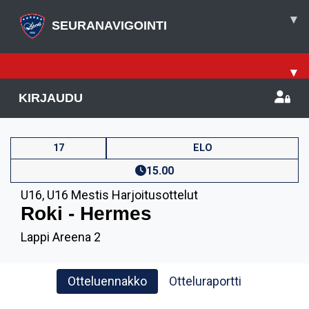
▾
SEURANAVIGOINTI
▾
KIRJAUDU
17
ELO
15.00
U16
,
U16 Mestis Harjoitusottelut
Roki - Hermes
Lappi Areena 2
Otteluennakko
Otteluraportti