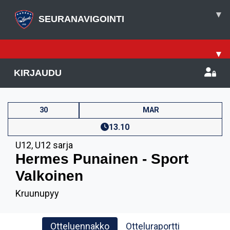
▾
SEURANAVIGOINTI
▾
KIRJAUDU
30
MAR
13.10
U12
,
U12 sarja
Hermes Punainen - Sport
Valkoinen
Kruunupyy
Otteluennakko
Otteluraportti