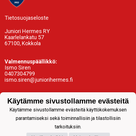
Tietosuojaseloste
Juniori Hermes RY
Kaarlelankatu 57
67100, Kokkola
Valmennuspäällikkö:
Ismo Siren
0407304799
ismo.siren@juniorihermes.fi
Käytämme sivustollamme evästeitä
Käytämme sivustollamme evästeitä käyttökokemuksen
parantamiseksi sekä toiminnallisiin ja tilastollisiin
tarkoituksiin.