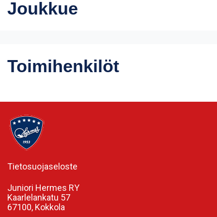
Joukkue
Toimihenkilöt
Tietosuojaseloste
Juniori Hermes RY
Kaarlelankatu 57
67100, Kokkola