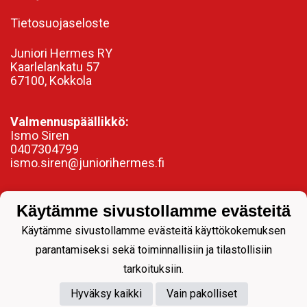
Tietosuojaseloste
Juniori Hermes RY
Kaarlelankatu 57
67100, Kokkola
Valmennuspäällikkö:
Ismo Siren
0407304799
ismo.siren@juniorihermes.fi
Käytämme sivustollamme evästeitä
Käytämme sivustollamme evästeitä käyttökokemuksen
parantamiseksi sekä toiminnallisiin ja tilastollisiin
tarkoituksiin.
Hyväksy kaikki
Vain pakolliset
Powered by