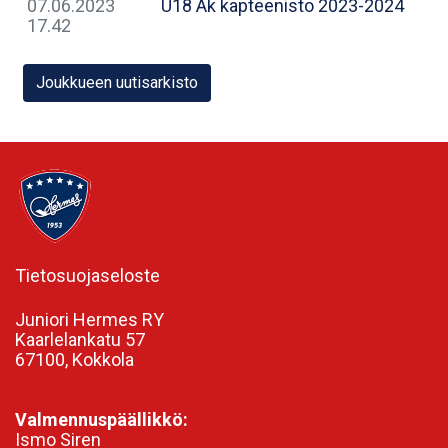
07.06.2023
U18 Ak kapteenisto 2023-2024
17.42
Joukkueen uutisarkisto
Tietosuojaseloste
Juniori Hermes RY
Kaarlelankatu 57
67100, Kokkola
Valmennuspäällikkö:
Ismo Siren