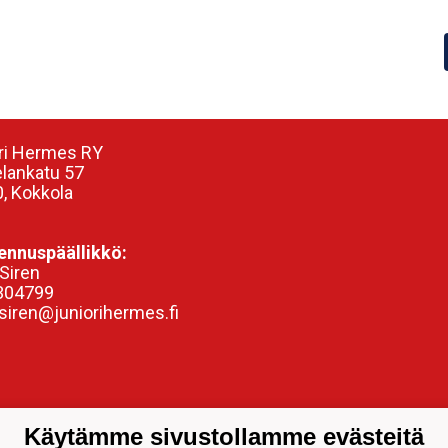
ri Hermes RY
elankatu 57
, Kokkola
nnuspäällikkö:
Siren
304799
siren@juniorihermes.fi
Käytämme sivustollamme evästeitä