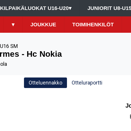
KILPAIKÄLUOKAT U16-U20
▾
JUNIORIT U8-U1
▾
JOUKKUE
TOIMIHENKILÖT
U16 SM
rmes - Hc Nokia
ola
Otteluennakko
Otteluraportti
J