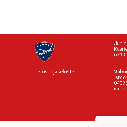
Junio
Kaarl
67100
Tietosuojaseloste
Valme
Ismo 
0407
ismo.