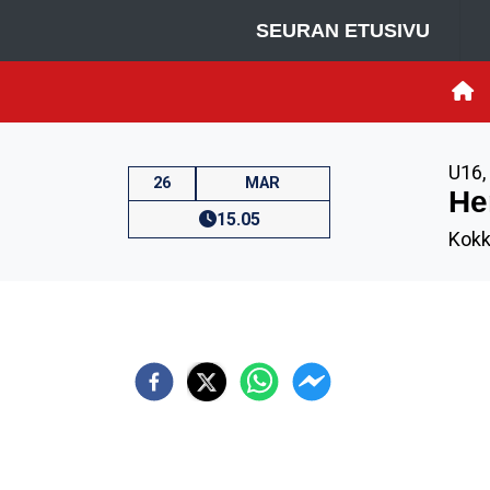
SEURAN ETUSIVU
U16
,
26
MAR
He
15.05
Kokk