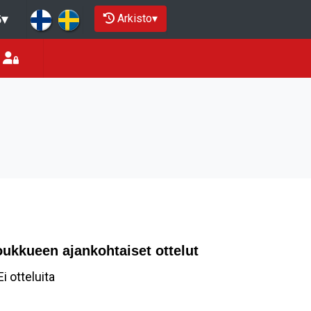
Arkisto
▾
5
▾
oukkueen ajankohtaiset ottelut
Ei otteluita