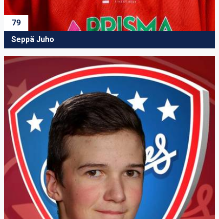
79
Seppä Juho