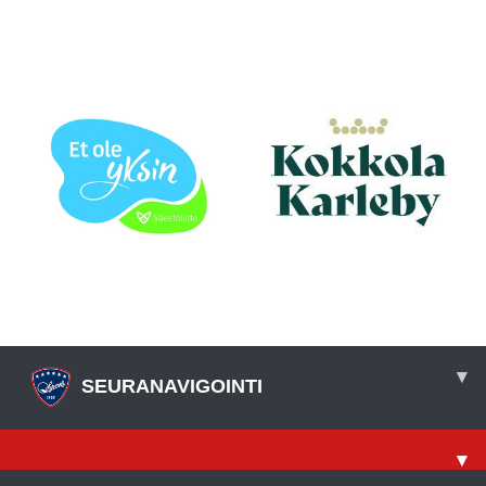
▾
SEURANAVIGOINTI
▾