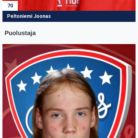
70
Peltoniemi Joonas
Puolustaja