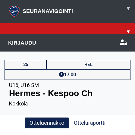
▾
SEURANAVIGOINTI
▾
KIRJAUDU
25
HEL
17.00
U16
,
U16 SM
Hermes - Kespoo Ch
Kokkola
Otteluennakko
Otteluraportti