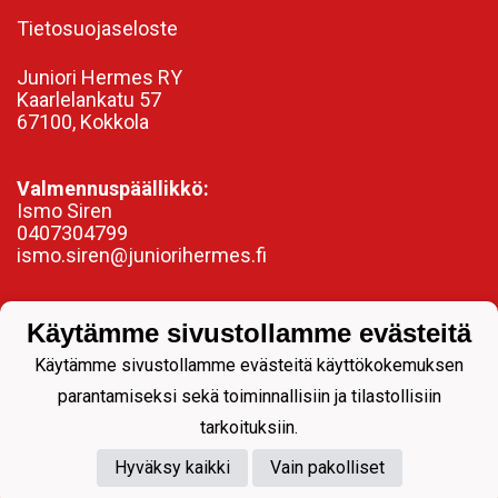
Tietosuojaseloste
Juniori Hermes RY
Kaarlelankatu 57
67100, Kokkola
Valmennuspäällikkö:
Ismo Siren
0407304799
ismo.siren@juniorihermes.fi
Käytämme sivustollamme evästeitä
Käytämme sivustollamme evästeitä käyttökokemuksen
parantamiseksi sekä toiminnallisiin ja tilastollisiin
tarkoituksiin.
Hyväksy kaikki
Vain pakolliset
Powered by