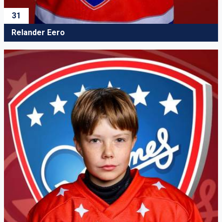
31
Relander Eero