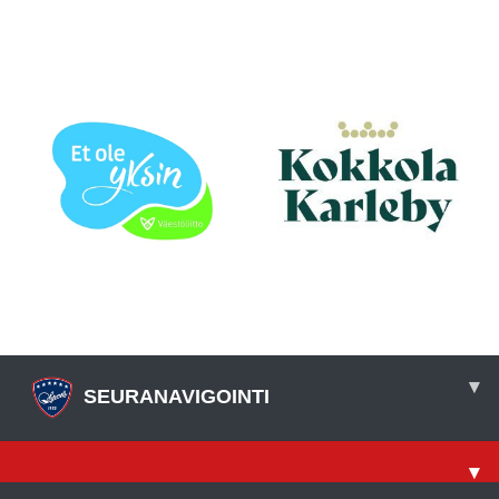
▾
SEURANAVIGOINTI
▾