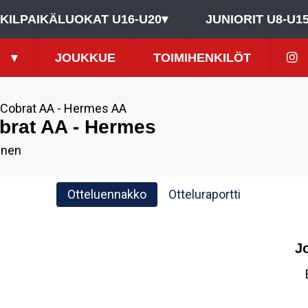
KILPAIKÄLUOKAT U16-U20
▾
JUNIORIT U8-U1
▾
JOUKKUE
TOIMIHENKILÖT
Cobrat AA - Hermes AA
brat AA - Hermes
inen
Otteluennakko
Otteluraportti
J