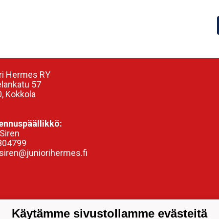
ri Hermes RY
elankatu 57
, Kokkola
nnuspäällikkö:
Siren
304799
siren@juniorihermes.fi
Käytämme sivustollamme evästeitä