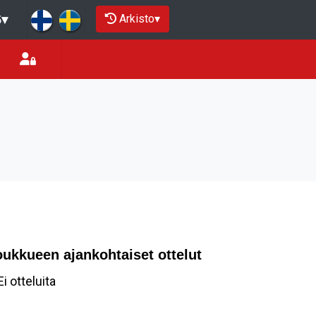
Arkisto
▾
5
▾
oukkueen ajankohtaiset ottelut
Ei otteluita