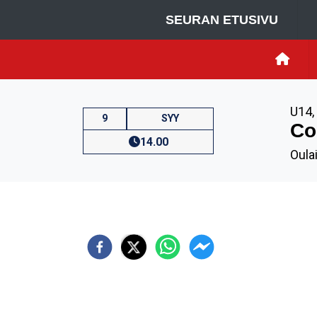
SEURAN ETUSIVU
U14
,
9
SYY
Co
14.00
Oula