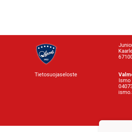
Junio
Kaarl
67100
Tietosuojaseloste
Valme
Ismo 
0407
ismo.