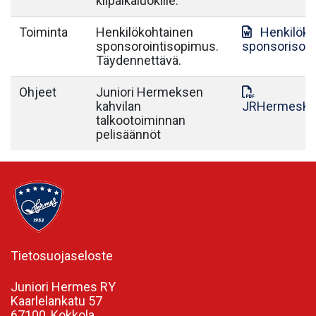
kilpaikäluokille.
Toiminta
Henkilökohtainen
Henkilök
sponsorointisopimus.
sponsorisop
Täydennettävä.
Ohjeet
Juniori Hermeksen
kahvilan
JRHermesKah
talkootoiminnan
pelisäännöt
Tietosuojaseloste
Juniori Hermes RY
Kaarlelankatu 57
67100, Kokkola