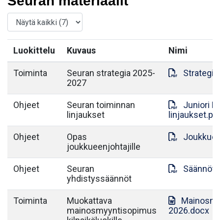
Seuran materiaalit
Luokittelu
Kuvaus
Nimi
Toiminta
Seuran strategia 2025-
Strategia
2027
Ohjeet
Seuran toiminnan
Juniori 
linjaukset
linjaukset.pd
Ohjeet
Opas
Joukkuee
joukkueenjohtajille
Ohjeet
Seuran
Säännöt.
yhdistyssäännöt
Toiminta
Muokattava
Mainosmy
mainosmyyntisopimus
2026.docx