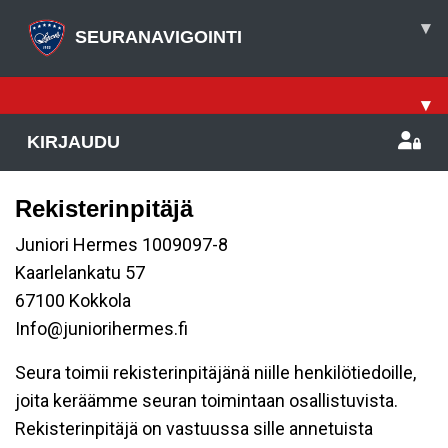
▾
SEURANAVIGOINTI
▾
KIRJAUDU
Rekisterinpitäjä
Juniori Hermes 1009097-8
Kaarlelankatu 57
67100 Kokkola
Info@juniorihermes.fi
Seura toimii rekisterinpitäjänä niille henkilötiedoille,
joita keräämme seuran toimintaan osallistuvista.
Rekisterinpitäjä on vastuussa sille annetuista