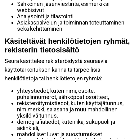
Sähköinen jäsenviestintä, esimerkiksi
webbisivut
Analysointi ja tilastointi
Asiakaspalvelun ja toiminnan toteuttaminen
sekä kehittäminen
Käsiteltävät henkilötietojen ryhmät,
rekisterin tietosisältö
Seura käsittelee rekisteröidystä seuraavia
käyttötarkoituksen kannalta tarpeellisia
henkilötietoja tai henkilötietojen ryhmiä:
yhteystiedot, kuten nimi, osoite,
puhelinnumerot, sähköpostiosoitteet,
rekisteröitymistiedot, kuten käyttäjätunnus,
nimimerkki, salasana ja muu mahdollinen
yksilöivä tunnus,
demografiatiedot, kuten ikä, sukupuoli ja
äidinkieli,
mahdolliset luvat ja suostumukset