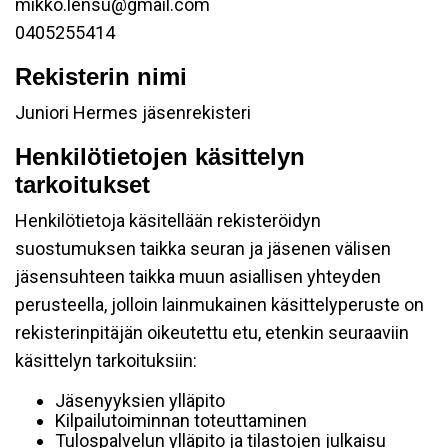
mikko.lensu@gmail.com
0405255414
Rekisterin nimi
Juniori Hermes jäsenrekisteri
Henkilötietojen käsittelyn
tarkoitukset
Henkilötietoja käsitellään rekisteröidyn
suostumuksen taikka seuran ja jäsenen välisen
jäsensuhteen taikka muun asiallisen yhteyden
perusteella, jolloin lainmukainen käsittelyperuste on
rekisterinpitäjän oikeutettu etu, etenkin seuraaviin
käsittelyn tarkoituksiin:
Jäsenyyksien ylläpito
Kilpailutoiminnan toteuttaminen
Tulospalvelun ylläpito ja tilastojen julkaisu