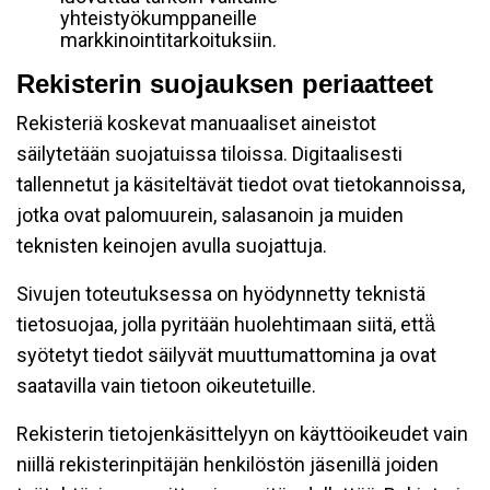
yhteistyökumppaneille
markkinointitarkoituksiin.
Rekisterin suojauksen periaatteet
Rekisteriä koskevat manuaaliset aineistot
säilytetään suojatuissa tiloissa. Digitaalisesti
tallennetut ja käsiteltävät tiedot ovat tietokannoissa,
jotka ovat palomuurein, salasanoin ja muiden
teknisten keinojen avulla suojattuja.
Sivujen toteutuksessa on hyödynnetty teknistä
tietosuojaa, jolla pyritään huolehtimaan siitä, että̈
syötetyt tiedot säilyvät muuttumattomina ja ovat
saatavilla vain tietoon oikeutetuille.
Rekisterin tietojenkäsittelyyn on käyttöoikeudet vain
niillä rekisterinpitäjän henkilöstön jäsenillä joiden