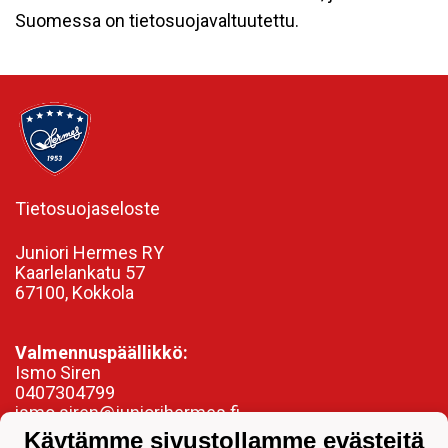
Suomessa on tietosuojavaltuutettu.
Tietosuojaseloste
Juniori Hermes RY
Kaarlelankatu 57
67100, Kokkola
Valmennuspäällikkö:
Ismo Siren
0407304799
ismo.siren@juniorihermes.fi
Käytämme sivustollamme evästeitä