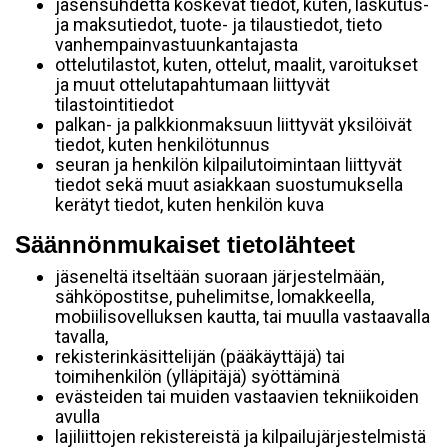
jäsensuhdetta koskevat tiedot, kuten, laskutus-
ja maksutiedot, tuote- ja tilaustiedot, tieto
vanhempainvastuunkantajasta
ottelutilastot, kuten, ottelut, maalit, varoitukset
ja muut ottelutapahtumaan liittyvät
tilastointitiedot
palkan- ja palkkionmaksuun liittyvät yksilöivät
tiedot, kuten henkilötunnus
seuran ja henkilön kilpailutoimintaan liittyvät
tiedot sekä muut asiakkaan suostumuksella
kerätyt tiedot, kuten henkilön kuva
Säännönmukaiset tietolähteet
jäseneltä itseltään suoraan järjestelmään,
sähköpostitse, puhelimitse, lomakkeella,
mobiilisovelluksen kautta, tai muulla vastaavalla
tavalla,
rekisterinkäsittelijän (pääkäyttäjä) tai
toimihenkilön (ylläpitäjä) syöttäminä
evästeiden tai muiden vastaavien tekniikoiden
avulla
lajiliittojen rekistereistä ja kilpailujärjestelmistä