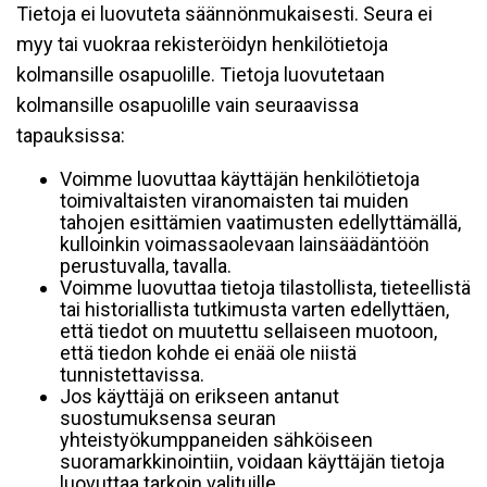
Tietoja ei luovuteta säännönmukaisesti. Seura ei
myy tai vuokraa rekisteröidyn henkilötietoja
kolmansille osapuolille. Tietoja luovutetaan
kolmansille osapuolille vain seuraavissa
tapauksissa:
Voimme luovuttaa käyttäjän henkilötietoja
toimivaltaisten viranomaisten tai muiden
tahojen esittämien vaatimusten edellyttämällä,
kulloinkin voimassaolevaan lainsäädäntöön
perustuvalla, tavalla.
Voimme luovuttaa tietoja tilastollista, tieteellistä
tai historiallista tutkimusta varten edellyttäen,
että tiedot on muutettu sellaiseen muotoon,
että tiedon kohde ei enää ole niistä
tunnistettavissa.
Jos käyttäjä on erikseen antanut
suostumuksensa seuran
yhteistyökumppaneiden sähköiseen
suoramarkkinointiin, voidaan käyttäjän tietoja
luovuttaa tarkoin valituille