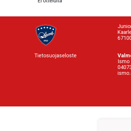
Ei otteluita
Junio
Kaarl
67100
Tietosuojaseloste
Valme
Ismo 
0407
ismo.