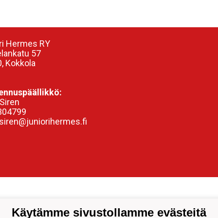
ri Hermes RY
elankatu 57
, Kokkola
nnuspäällikkö:
Siren
304799
siren@juniorihermes.fi
Käytämme sivustollamme evästeitä