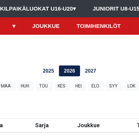
KILPAIKÄLUOKAT U16-U20
▾
JUNIORIT U8-U1
▾
JOUKKUE
TOIMIHENKILÖT
2025
2026
2027
MAA
HUH
TOU
KES
HEI
ELO
SYY
LOK
a
Sarja
Joukkue