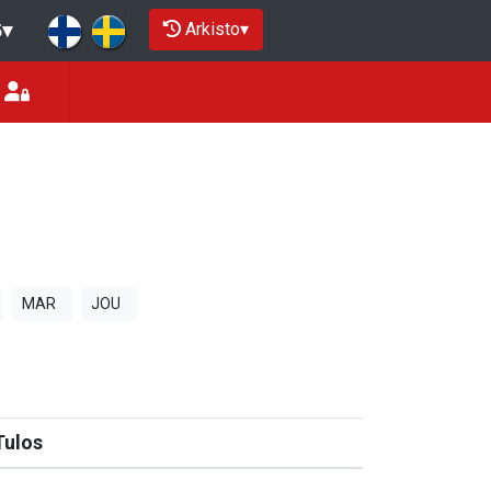
Arkisto
▾
5
▾
MAR
JOU
Tulos