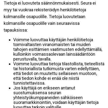
Tietoja ei luovuteta säännönmukaisesti. Seura ei
myy tai vuokraa rekisteröidyn henkilötietoja
kolmansille osapuolille. Tietoja luovutetaan
kolmansille osapuolille vain seuraavissa
tapauksissa:
Voimme luovuttaa käyttäjän henkilötietoja
toimivaltaisten viranomaisten tai muiden
tahojen esittämien vaatimusten edellyttämällä,
kulloinkin voimassaolevaan lainsäädäntöön
perustuvalla, tavalla.
Voimme luovuttaa tietoja tilastollista, tieteellistä
tai historiallista tutkimusta varten edellyttäen,
että tiedot on muutettu sellaiseen muotoon,
että tiedon kohde ei enää ole niistä
tunnistettavissa.
Jos käyttäjä on erikseen antanut
suostumuksensa seuran
yhteistyökumppaneiden sähköiseen
suoramarkkinointiin, voidaan käyttäjän tietoja
luovuttaa tarkoin valituille