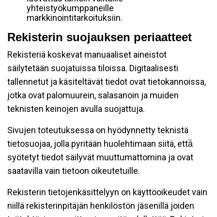
yhteistyökumppaneille
markkinointitarkoituksiin.
Rekisterin suojauksen periaatteet
Rekisteriä koskevat manuaaliset aineistot
säilytetään suojatuissa tiloissa. Digitaalisesti
tallennetut ja käsiteltävät tiedot ovat tietokannoissa,
jotka ovat palomuurein, salasanoin ja muiden
teknisten keinojen avulla suojattuja.
Sivujen toteutuksessa on hyödynnetty teknistä
tietosuojaa, jolla pyritään huolehtimaan siitä, että̈
syötetyt tiedot säilyvät muuttumattomina ja ovat
saatavilla vain tietoon oikeutetuille.
Rekisterin tietojenkäsittelyyn on käyttöoikeudet vain
niillä rekisterinpitäjän henkilöstön jäsenillä joiden