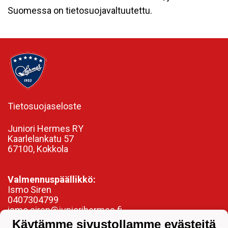
Suomessa on tietosuojavaltuutettu.
Tietosuojaseloste
Juniori Hermes RY
Kaarlelankatu 57
67100, Kokkola
Valmennuspäällikkö:
Ismo Siren
0407304799
ismo.siren@juniorihermes.fi
Käytämme sivustollamme evästeitä