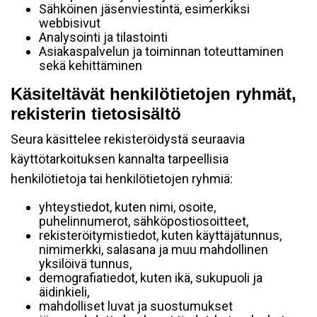
Sähköinen jäsenviestintä, esimerkiksi
webbisivut
Analysointi ja tilastointi
Asiakaspalvelun ja toiminnan toteuttaminen
sekä kehittäminen
Käsiteltävät henkilötietojen ryhmät,
rekisterin tietosisältö
Seura käsittelee rekisteröidystä seuraavia
käyttötarkoituksen kannalta tarpeellisia
henkilötietoja tai henkilötietojen ryhmiä:
yhteystiedot, kuten nimi, osoite,
puhelinnumerot, sähköpostiosoitteet,
rekisteröitymistiedot, kuten käyttäjätunnus,
nimimerkki, salasana ja muu mahdollinen
yksilöivä tunnus,
demografiatiedot, kuten ikä, sukupuoli ja
äidinkieli,
mahdolliset luvat ja suostumukset