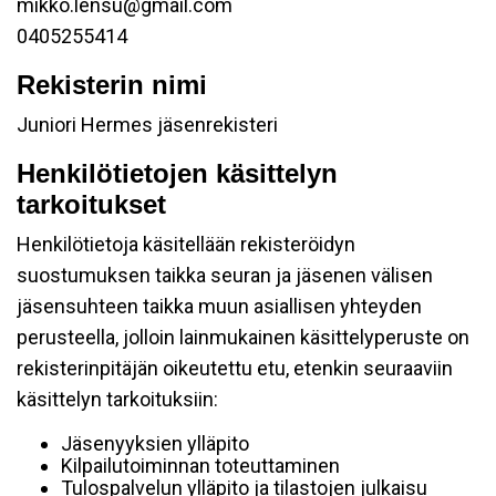
mikko.lensu@gmail.com
0405255414
Rekisterin nimi
Juniori Hermes jäsenrekisteri
Henkilötietojen käsittelyn
tarkoitukset
Henkilötietoja käsitellään rekisteröidyn
suostumuksen taikka seuran ja jäsenen välisen
jäsensuhteen taikka muun asiallisen yhteyden
perusteella, jolloin lainmukainen käsittelyperuste on
rekisterinpitäjän oikeutettu etu, etenkin seuraaviin
käsittelyn tarkoituksiin:
Jäsenyyksien ylläpito
Kilpailutoiminnan toteuttaminen
Tulospalvelun ylläpito ja tilastojen julkaisu