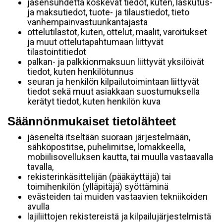
jäsensuhdetta koskevat tiedot, kuten, laskutus-
ja maksutiedot, tuote- ja tilaustiedot, tieto
vanhempainvastuunkantajasta
ottelutilastot, kuten, ottelut, maalit, varoitukset
ja muut ottelutapahtumaan liittyvät
tilastointitiedot
palkan- ja palkkionmaksuun liittyvät yksilöivät
tiedot, kuten henkilötunnus
seuran ja henkilön kilpailutoimintaan liittyvät
tiedot sekä muut asiakkaan suostumuksella
kerätyt tiedot, kuten henkilön kuva
Säännönmukaiset tietolähteet
jäseneltä itseltään suoraan järjestelmään,
sähköpostitse, puhelimitse, lomakkeella,
mobiilisovelluksen kautta, tai muulla vastaavalla
tavalla,
rekisterinkäsittelijän (pääkäyttäjä) tai
toimihenkilön (ylläpitäjä) syöttäminä
evästeiden tai muiden vastaavien tekniikoiden
avulla
lajiliittojen rekistereistä ja kilpailujärjestelmistä