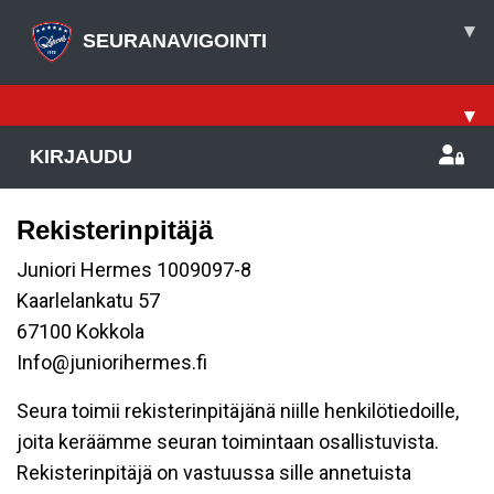
▾
SEURANAVIGOINTI
▾
KIRJAUDU
Rekisterinpitäjä
Juniori Hermes 1009097-8
Kaarlelankatu 57
67100 Kokkola
Info@juniorihermes.fi
Seura toimii rekisterinpitäjänä niille henkilötiedoille,
joita keräämme seuran toimintaan osallistuvista.
Rekisterinpitäjä on vastuussa sille annetuista