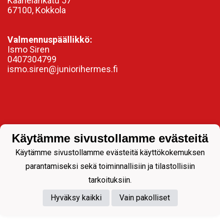
Kaarlelankatu 57
67100, Kokkola
Valmennuspäällikkö:
Ismo Siren
0407304799
ismo.siren@juniorihermes.fi
Käytämme sivustollamme evästeitä
Käytämme sivustollamme evästeitä käyttökokemuksen
parantamiseksi sekä toiminnallisiin ja tilastollisiin
Powered by
tarkoituksiin.
Hyväksy kaikki
Vain pakolliset