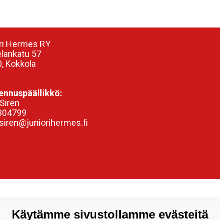
ri Hermes RY
elankatu 57
, Kokkola
nnuspäällikkö:
Siren
304799
siren@juniorihermes.fi
Käytämme sivustollamme evästeitä