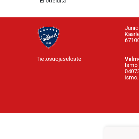
Ei otteluita
Junio
Kaarl
67100
Tietosuojaseloste
Valme
Ismo 
0407
ismo.