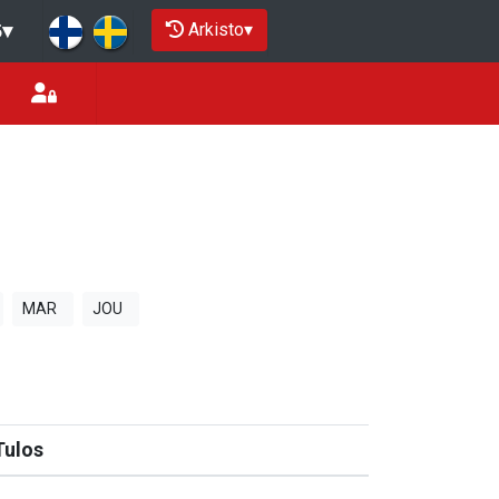
Arkisto
▾
5
▾
MAR
JOU
Tulos