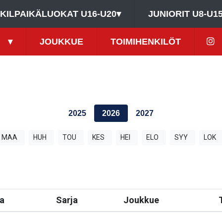
KILPAIKÄLUOKAT U16-U20
▾
JUNIORIT U8-U1
▾
JOUKKUE
TOIMIHENKILÖT
2025
2026
2027
MAA
HUH
TOU
KES
HEI
ELO
SYY
LOK
a
Sarja
Joukkue