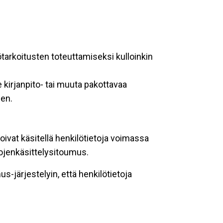
ötarkoitusten toteuttamiseksi kulloinkin
 kirjanpito- tai muuta pakottavaa
een.
oivat käsitellä henkilötietoja voimassa
tojenkäsittelysitoumus.
-järjestelyin, että henkilötietoja