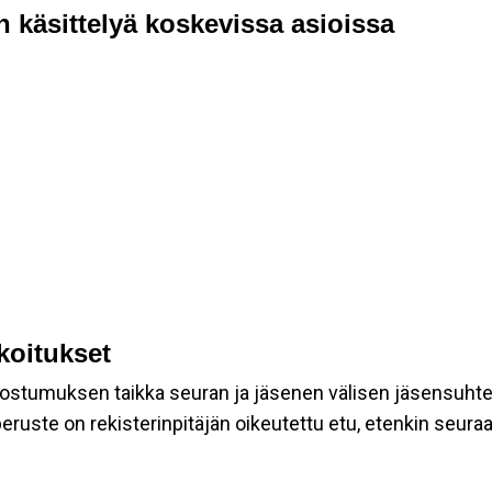
n käsittelyä koskevissa asioissa
rkoitukset
suostumuksen taikka seuran ja jäsenen välisen jäsensuht
eruste on rekisterinpitäjän oikeutettu etu, etenkin seuraav