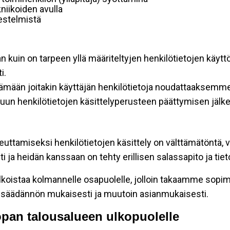
niikoiden avulla
rjestelmistä
an kuin on tarpeen yllä määriteltyjen henkilötietojen käytt
i.
ttämään joitakin käyttäjän henkilötietoja noudattaaksemme
un henkilötietojen käsittelyperusteen päättymisen jälk
teuttamiseksi henkilötietojen käsittely on välttämätöntä, v
 ja heidän kanssaan on tehty erillisen salassapito ja tie
koistaa kolmannelle osapuolelle, jolloin takaamme sopimus
insäädännön mukaisesti ja muutoin asianmukaisesti.
oopan talousalueen ulkopuolelle