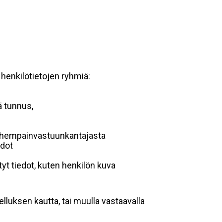
 henkilötietojen ryhmiä:
ä tunnus,
 vanhempainvastuunkantajasta
edot
yt tiedot, kuten henkilön kuva
lluksen kautta, tai muulla vastaavalla