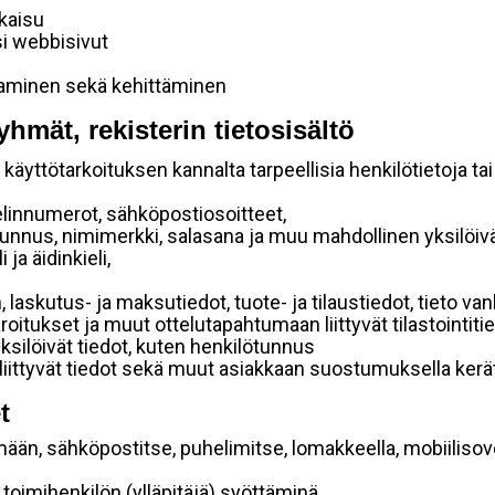
lkaisu
si webbisivut
taminen sekä kehittäminen
yhmät, rekisterin tietosisältö
käyttötarkoituksen kannalta tarpeellisia henkilötietoja tai
elinnumerot, sähköpostiosoitteet,
ätunnus, nimimerkki, salasana ja muu mahdollinen yksilöiv
ja äidinkieli,
, laskutus- ja maksutiedot, tuote- ja tilaustiedot, tieto
 varoitukset ja muut ottelutapahtumaan liittyvät tilastointiti
yksilöivät tiedot, kuten henkilötunnus
 liittyvät tiedot sekä muut asiakkaan suostumuksella kerät
t
mään, sähköpostitse, puhelimitse, lomakkeella, mobiilisove
i toimihenkilön (ylläpitäjä) syöttäminä