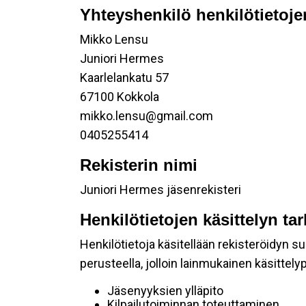
Yhteyshenkilö henkilötietoje
Mikko Lensu
Juniori Hermes
Kaarlelankatu 57
67100 Kokkola
mikko.lensu@gmail.com
0405255414
Rekisterin nimi
Juniori Hermes jäsenrekisteri
Henkilötietojen käsittelyn ta
Henkilötietoja käsitellään rekisteröidyn 
perusteella, jolloin lainmukainen käsittelyp
Jäsenyyksien ylläpito
Kilpailutoiminnan toteuttaminen