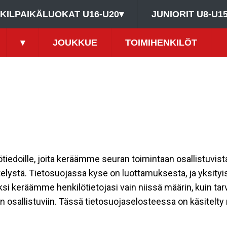
KILPAIKÄLUOKAT U16-U20
▾
JUNIORIT U8-U1
▾
JOUKKUE
TOIMIHENKILÖT
ilötiedoille, joita keräämme seuran toimintaan osallistuvist
ttelystä. Tietosuojassa kyse on luottamuksesta, ja yksity
ksi keräämme henkilötietojasi vain niissä määrin, kuin ta
allistuviin. Tässä tietosuojaselosteessa on käsitelty nii