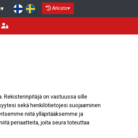
Arkisto
▾
5
▾
a. Rekisterinpitäjä on vastuussa sille
isyytesi sekä henkilötietojesi suojaaminen
rvitsemme niitä ylläpitääksemme ja
tä periaatteita, joita seura toteuttaa