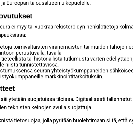
 ja Euroopan talousalueen ulkopuolelle.
ovutukset
ura ei myy tai vuokraa rekisteröidyn henkilötietoja kolman
tapauksissa:
etoja toimivaltaisten viranomaisten tai muiden tahojen e
töön perustuvalla, tavalla.
 tieteellistä tai historiallista tutkimusta varten edellyttäe
e niistä tunnistettavissa.
uostumuksensa seuran yhteistyökumppaneiden sähköiseen 
hteistyökumppaneille markkinointitarkoituksiin.
tteet
äilytetään suojatuissa tiloissa. Digitaalisesti tallennetut 
en teknisten keinojen avulla suojattuja.
stä tietosuojaa, jolla pyritään huolehtimaan siitä, että̈