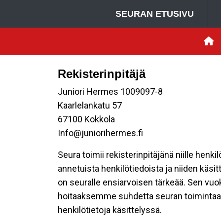
SEURAN ETUSIVU
Rekisterinpitäjä
Juniori Hermes 1009097-8
Kaarlelankatu 57
67100 Kokkola
Info@juniorihermes.fi
Seura toimii rekisterinpitäjänä niille henk
annetuista henkilötiedoista ja niiden käsi
on seuralle ensiarvoisen tärkeää. Sen vuo
hoitaaksemme suhdetta seuran toimintaan os
henkilötietoja käsittelyssä.