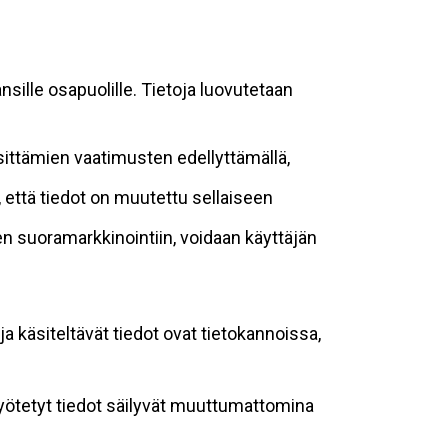
sille osapuolille. Tietoja luovutetaan
sittämien vaatimusten edellyttämällä,
n, että tiedot on muutettu sellaiseen
suoramarkkinointiin, voidaan käyttäjän
ja käsiteltävät tiedot ovat tietokannoissa,
 syötetyt tiedot säilyvät muuttumattomina