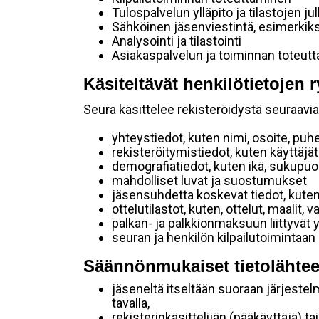
Tulospalvelun ylläpito ja tilastojen ju
Sähköinen jäsenviestintä, esimerkik
Analysointi ja tilastointi
Asiakaspalvelun ja toiminnan toteut
Käsiteltävät henkilötietojen r
Seura käsittelee rekisteröidystä seuraavia 
yhteystiedot, kuten nimi, osoite, puh
rekisteröitymistiedot, kuten käyttäj
demografiatiedot, kuten ikä, sukupuoli 
mahdolliset luvat ja suostumukset
jäsensuhdetta koskevat tiedot, kuten
ottelutilastot, kuten, ottelut, maalit,
palkan- ja palkkionmaksuun liittyvät 
seuran ja henkilön kilpailutoimintaan
Säännönmukaiset tietolähtee
jäseneltä itseltään suoraan järjestel
tavalla,
rekisterinkäsittelijän (pääkäyttäjä) ta