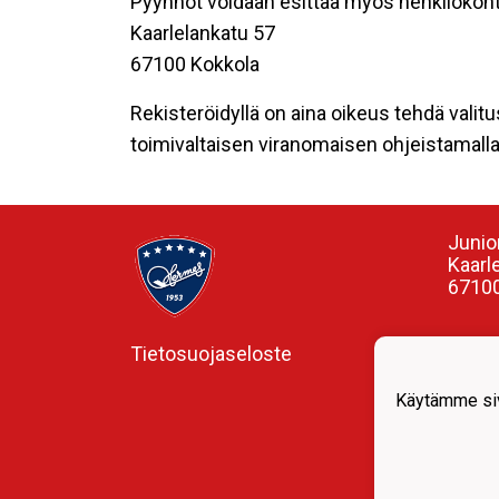
Pyynnöt voidaan esittää myös henkilökoht
Kaarlelankatu 57
67100 Kokkola
Rekisteröidyllä on aina oikeus tehdä valitu
toimivaltaisen viranomaisen ohjeistamalla 
Junio
Kaarl
67100
Tietosuojaseloste
Valme
Ismo 
0407
Käytämme siv
ismo.