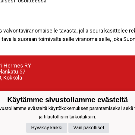
aisesti osoitteessa
s valvontaviranomaiselle tavasta, jolla seura käsittelee re
tavalla suoraan toimivaltaiselle viranomaiselle, joka Su
ri Hermes RY
elankatu 57
, Kokkola
nnuspäällikkö:
Käytämme sivustollamme evästeitä
Siren
304799
ustollamme evästeitä käyttökokemuksen parantamiseksi sekä to
siren@juniorihermes.fi
ja tilastollisiin tarkoituksiin.
Hyväksy kaikki
Vain pakolliset