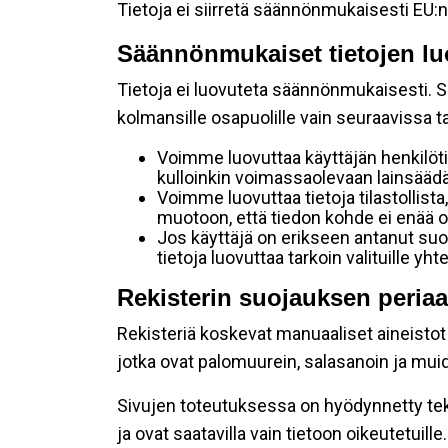
Tietoja ei siirretä säännönmukaisesti EU:n
Säännönmukaiset tietojen lu
Tietoja ei luovuteta säännönmukaisesti. Se
kolmansille osapuolille vain seuraavissa 
Voimme luovuttaa käyttäjän henkilöti
kulloinkin voimassaolevaan lainsäädän
Voimme luovuttaa tietoja tilastollista,
muotoon, että tiedon kohde ei enää ol
Jos käyttäjä on erikseen antanut s
tietoja luovuttaa tarkoin valituille y
Rekisterin suojauksen periaa
Rekisteriä koskevat manuaaliset aineistot s
jotka ovat palomuurein, salasanoin ja muid
Sivujen toteutuksessa on hyödynnetty tekni
ja ovat saatavilla vain tietoon oikeutetuille.