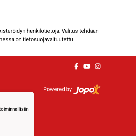
kisteröidyn henkilötietoja. Valitus tehdään
omessa on tietosuojavaltuutettu.
Powered by
iminnallisiin