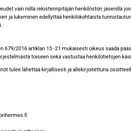
eudet vain niillä rekisterinpitäjän henkilöstön jäsenillä j
nen ja lukeminen edellyttää henkilökohtaista tunnistautum
.
n 679/2016 artiklan 15 -21 mukaisesti oikeus saada pääsy 
t järjestelmästä toiseen sekä vastustaa henkilötietojen käsi
öt tulee lähettää kirjallisesti ja allekirjoitettuna osoitteell
orihermes.fi