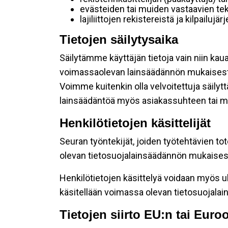
evästeiden tai muiden vastaavien tek
lajiliittojen rekistereistä ja kilpailujä
Tietojen säilytysaika
Säilytämme käyttäjän tietoja vain niin kau
voimassaolevan lainsäädännön mukaisest
Voimme kuitenkin olla velvoitettuja säily
lainsäädäntöä myös asiakassuhteen tai mu
Henkilötietojen käsittelijät
Seuran työntekijät, joiden työtehtävien to
olevan tietosuojalainsäädännön mukaisesti
Henkilötietojen käsittelyä voidaan myös ul
käsitellään voimassa olevan tietosuojala
Tietojen siirto EU:n tai Eur