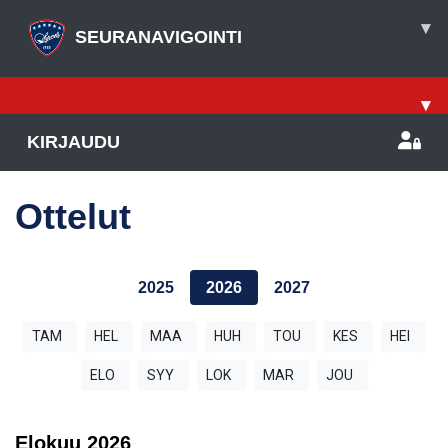
▾
SEURANAVIGOINTI
▾
KIRJAUDU
Ottelut
2025
2026
2027
TAM
HEL
MAA
HUH
TOU
KES
HEI
ELO
SYY
LOK
MAR
JOU
Elokuu
2026