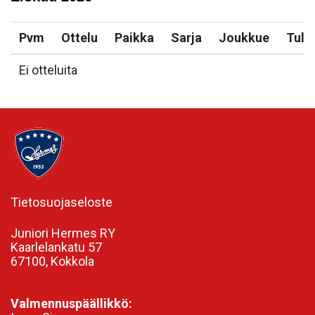
Pvm
Ottelu
Paikka
Sarja
Joukkue
Tulo
Ei otteluita
Tietosuojaseloste
Juniori Hermes RY
Kaarlelankatu 57
67100, Kokkola
Valmennuspäällikkö: