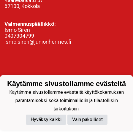
Kaarlelankatu 57
67100, Kokkola
Valmennuspäällikkö:
Ismo Siren
0407304799
ismo.siren@juniorihermes.fi
Käytämme sivustollamme evästeitä
Käytämme sivustollamme evästeitä käyttökokemuksen
parantamiseksi sekä toiminnallisiin ja tilastollisiin
Powered by
tarkoituksiin.
Hyväksy kaikki
Vain pakolliset