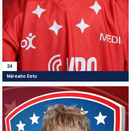
24
Näreaho Eetu