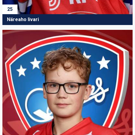
25
Näreaho Iivari