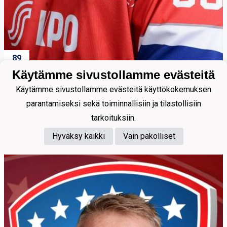
89
Käytämme sivustollamme evästeitä
Widgren Iivari
Käytämme sivustollamme evästeitä käyttökokemuksen
parantamiseksi sekä toiminnallisiin ja tilastollisiin
tarkoituksiin.
Toimihenkilöt
Hyväksy kaikki
Vain pakolliset