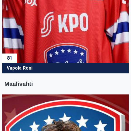
81
Vapola Roni
Maalivahti