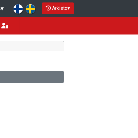
Arkisto
▾
5
▾