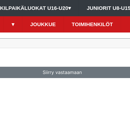
KILPAIKÄLUOKAT U16-U20
▾
JUNIORIT U8-U1
▾
JOUKKUE
TOIMIHENKILÖT