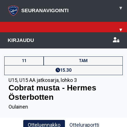
▾
SEURANAVIGOINTI
▾
KIRJAUDU
11
TAM
15.30
U15
,
U15 AA jatkosarja, lohko 3
Cobrat musta - Hermes
Österbotten
Oulainen
Otteluennakko
Otteluraportti