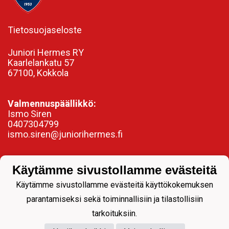
Tietosuojaseloste
Juniori Hermes RY
Kaarlelankatu 57
67100, Kokkola
Valmennuspäällikkö:
Ismo Siren
0407304799
ismo.siren@juniorihermes.fi
Käytämme sivustollamme evästeitä
Käytämme sivustollamme evästeitä käyttökokemuksen
parantamiseksi sekä toiminnallisiin ja tilastollisiin
tarkoituksiin.