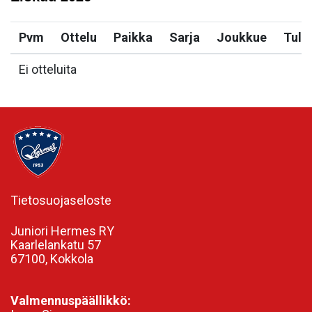
Pvm
Ottelu
Paikka
Sarja
Joukkue
Tulo
Ei otteluita
Tietosuojaseloste
Juniori Hermes RY
Kaarlelankatu 57
67100, Kokkola
Valmennuspäällikkö: