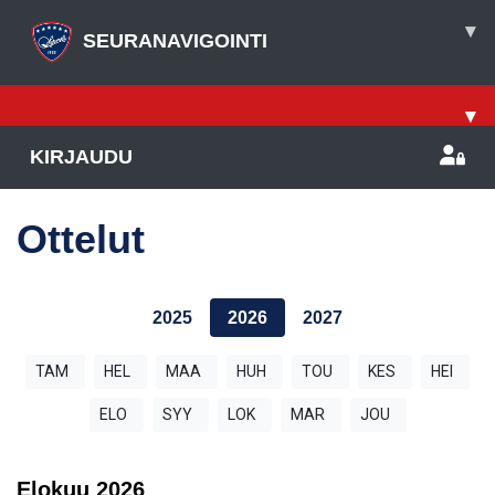
▾
SEURANAVIGOINTI
▾
KIRJAUDU
Ottelut
2025
2026
2027
TAM
HEL
MAA
HUH
TOU
KES
HEI
ELO
SYY
LOK
MAR
JOU
Elokuu
2026