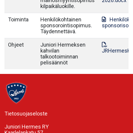
mainosmyyntisopimus
2026.docx
kilpaikäluokille.
Toiminta
Henkilökohtainen
Henkilök
sponsorointisopimus.
sponsorisop
Täydennettävä.
Ohjeet
Juniori Hermeksen
kahvilan
JRHermesKah
talkootoiminnan
pelisäännöt
Tietosuojaseloste
Juniori Hermes RY
Kaarlelankatu 57