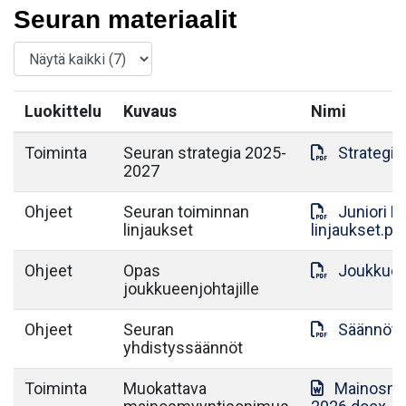
Seuran materiaalit
Luokittelu
Kuvaus
Nimi
Toiminta
Seuran strategia 2025-
Strategia
2027
Ohjeet
Seuran toiminnan
Juniori 
linjaukset
linjaukset.pd
Ohjeet
Opas
Joukkuee
joukkueenjohtajille
Ohjeet
Seuran
Säännöt.
yhdistyssäännöt
Toiminta
Muokattava
Mainosmy