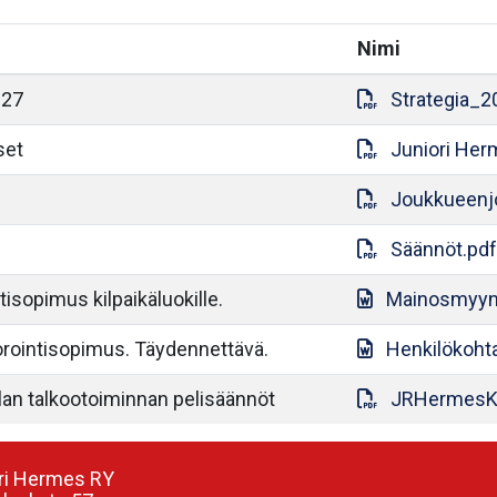
Nimi
027
Strategia_2
set
Juniori Her
Joukkueenjo
Säännöt.pdf
sopimus kilpaikäluokille.
Mainosmyyn
rointisopimus. Täydennettävä.
Henkilökoh
an talkootoiminnan pelisäännöt
JRHermesKa
ri Hermes RY