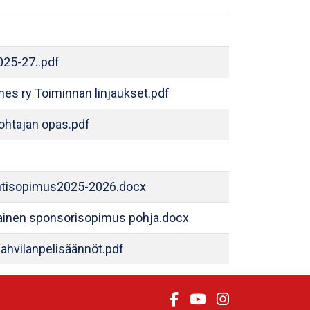
025-27..pdf
mes ry Toiminnan linjaukset.pdf
htajan opas.pdf
tisopimus2025-2026.docx
tainen sponsorisopimus pohja.docx
hvilanpelisäännöt.pdf