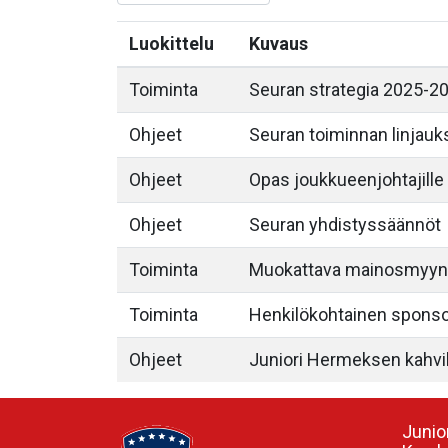
Luokittelu
Kuvaus
Toiminta
Seuran strategia 2025-2
Ohjeet
Seuran toiminnan linjauk
Ohjeet
Opas joukkueenjohtajille
Ohjeet
Seuran yhdistyssäännöt
Toiminta
Muokattava mainosmyynti
Toiminta
Henkilökohtainen sponso
Ohjeet
Juniori Hermeksen kahvil
Junio