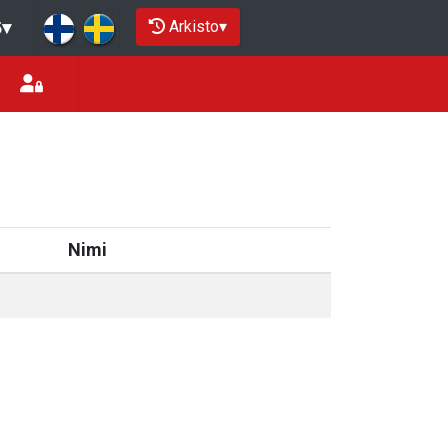
Arkisto
▾
5
▾
Nimi