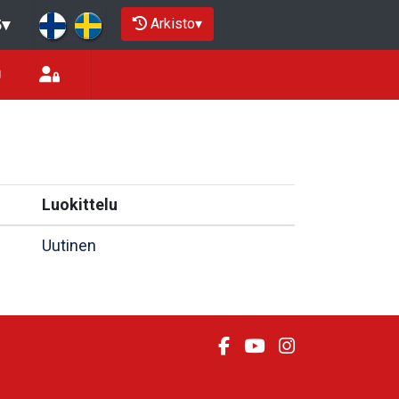
Arkisto
▾
5
▾
Luokittelu
Uutinen