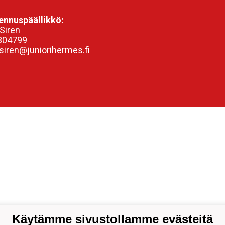
nnuspäällikkö:
Siren
304799
siren@juniorihermes.fi
Käytämme sivustollamme evästeitä