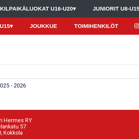
KILPAIKÄLUOKAT U16-U20
▾
JUNIORIT U8-U1
U15
▾
JOUKKUE
TOIMIHENKILÖT
025 - 2026
ri Hermes RY
elankatu 57
, Kokkola