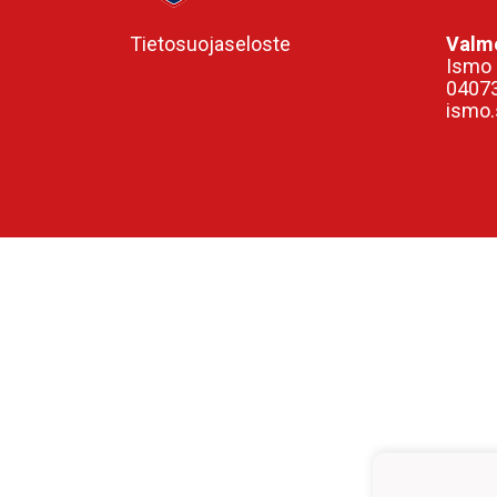
Tietosuojaseloste
Valme
Ismo 
0407
ismo.