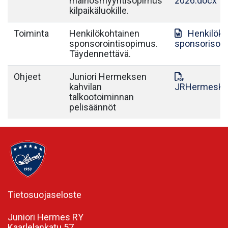
mainosmyyntisopimus
2026.docx
kilpaikäluokille.
Toiminta
Henkilökohtainen
Henkilök
sponsorointisopimus.
sponsorisop
Täydennettävä.
Ohjeet
Juniori Hermeksen
kahvilan
JRHermesKah
talkootoiminnan
pelisäännöt
Tietosuojaseloste
Juniori Hermes RY
Kaarlelankatu 57