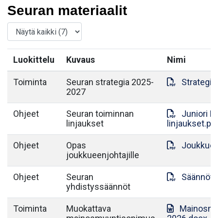
Seuran materiaalit
Luokittelu
Kuvaus
Nimi
Toiminta
Seuran strategia 2025-
Strategia
2027
Ohjeet
Seuran toiminnan
Juniori 
linjaukset
linjaukset.pd
Ohjeet
Opas
Joukkuee
joukkueenjohtajille
Ohjeet
Seuran
Säännöt.
yhdistyssäännöt
Toiminta
Muokattava
Mainosmy