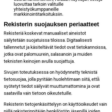
luovuttaa tarkoin valituille
yhteistyökumppaneille
markkinointitarkoituksiin.
Rekisterin suojauksen periaatteet
Rekisteriä koskevat manuaaliset aineistot
säilytetään suojatuissa tiloissa. Digitaalisesti
tallennetut ja käsiteltävät tiedot ovat tietokannoissa,
jotka ovat palomuurein, salasanoin ja muiden
teknisten keinojen avulla suojattuja.
Sivujen toteutuksessa on hyödynnetty teknistä
tietosuojaa, jolla pyritään huolehtimaan siitä, että̈
syötetyt tiedot säilyvät muuttumattomina ja ovat
saatavilla vain tietoon oikeutetuille.
Rekisterin tietojenkäsittelyyn on käyttöoikeudet vain
niillä rekisterinpitäjän henkilöstön jäsenillä joiden