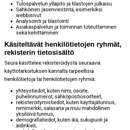
Tulospalvelun ylläpito ja tilastojen julkaisu
Sähköinen jäsenviestintä, esimerkiksi
webbisivut
Analysointi ja tilastointi
Asiakaspalvelun ja toiminnan toteuttaminen
sekä kehittäminen
Käsiteltävät henkilötietojen ryhmät,
rekisterin tietosisältö
Seura käsittelee rekisteröidystä seuraavia
käyttötarkoituksen kannalta tarpeellisia
henkilötietoja tai henkilötietojen ryhmiä:
yhteystiedot, kuten nimi, osoite,
puhelinnumerot, sähköpostiosoitteet,
rekisteröitymistiedot, kuten käyttäjätunnus,
nimimerkki, salasana ja muu mahdollinen
yksilöivä tunnus,
demografiatiedot, kuten ikä, sukupuoli ja
äidinkieli,