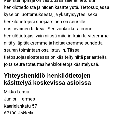
Rekisterinpitäjä on vastuussa sille annetuista
henkilötiedoista ja niiden käsittelystä. Tietosuojassa
kyse on luottamuksesta, ja yksityisyytesi sekä
henkilötietojesi suojaaminen on seuralle
ensiarvoisen tärkeää. Sen vuoksi keräämme
henkilötietojasi vain niissä määrin, kuin tarvitsemme
niitä ylläpitääksemme ja hoitaaksemme suhdetta
seuran toimintaan osallistuviin. Tässä
tietosuojaselosteessa on käsitelty niitä periaatteita,
joita seura toteuttaa henkilötietoja käsittelyssä.
Yhteyshenkilö henkilötietojen
käsittelyä koskevissa asioissa
Mikko Lensu
Juniori Hermes
Kaarlelankatu 57
67100 Kokkola