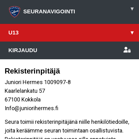
▾
SEURANAVIGOINTI
U13
▾
KIRJAUDU
Rekisterinpitäjä
Juniori Hermes 1009097-8
Kaarlelankatu 57
67100 Kokkola
Info@juniorihermes.fi
Seura toimii rekisterinpitäjänä niille henkilötiedoille,
joita keräämme seuran toimintaan osallistuvista.