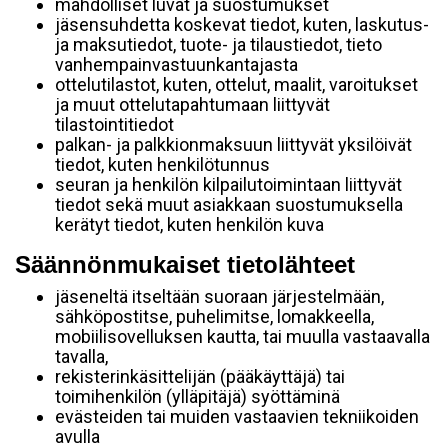
mahdolliset luvat ja suostumukset
jäsensuhdetta koskevat tiedot, kuten, laskutus-
ja maksutiedot, tuote- ja tilaustiedot, tieto
vanhempainvastuunkantajasta
ottelutilastot, kuten, ottelut, maalit, varoitukset
ja muut ottelutapahtumaan liittyvät
tilastointitiedot
palkan- ja palkkionmaksuun liittyvät yksilöivät
tiedot, kuten henkilötunnus
seuran ja henkilön kilpailutoimintaan liittyvät
tiedot sekä muut asiakkaan suostumuksella
kerätyt tiedot, kuten henkilön kuva
Säännönmukaiset tietolähteet
jäseneltä itseltään suoraan järjestelmään,
sähköpostitse, puhelimitse, lomakkeella,
mobiilisovelluksen kautta, tai muulla vastaavalla
tavalla,
rekisterinkäsittelijän (pääkäyttäjä) tai
toimihenkilön (ylläpitäjä) syöttäminä
evästeiden tai muiden vastaavien tekniikoiden
avulla