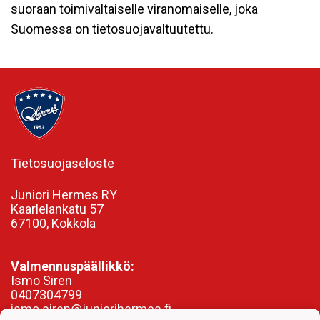
suoraan toimivaltaiselle viranomaiselle, joka
Suomessa on tietosuojavaltuutettu.
Tietosuojaseloste
Juniori Hermes RY
Kaarlelankatu 57
67100, Kokkola
Valmennuspäällikkö:
Ismo Siren
0407304799
ismo.siren@juniorihermes.fi