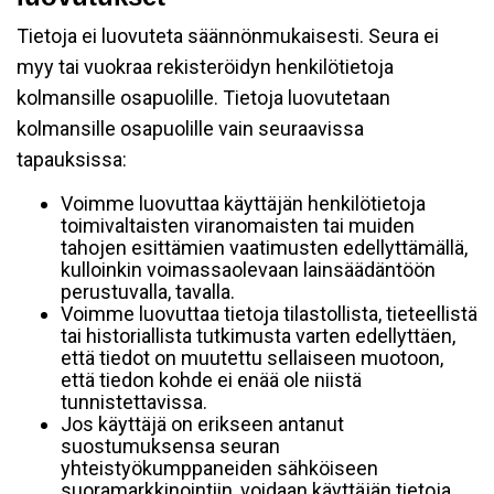
Tietoja ei luovuteta säännönmukaisesti. Seura ei
myy tai vuokraa rekisteröidyn henkilötietoja
kolmansille osapuolille. Tietoja luovutetaan
kolmansille osapuolille vain seuraavissa
tapauksissa:
Voimme luovuttaa käyttäjän henkilötietoja
toimivaltaisten viranomaisten tai muiden
tahojen esittämien vaatimusten edellyttämällä,
kulloinkin voimassaolevaan lainsäädäntöön
perustuvalla, tavalla.
Voimme luovuttaa tietoja tilastollista, tieteellistä
tai historiallista tutkimusta varten edellyttäen,
että tiedot on muutettu sellaiseen muotoon,
että tiedon kohde ei enää ole niistä
tunnistettavissa.
Jos käyttäjä on erikseen antanut
suostumuksensa seuran
yhteistyökumppaneiden sähköiseen
suoramarkkinointiin, voidaan käyttäjän tietoja