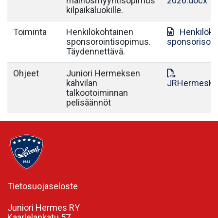
mainosmyyntisopimus
2026.docx
kilpaikäluokille.
Toiminta
Henkilökohtainen
Henkilök
sponsorointisopimus.
sponsorisop
Täydennettävä.
Ohjeet
Juniori Hermeksen
kahvilan
JRHermesKah
talkootoiminnan
pelisäännöt
Tietosuojaseloste
Juniori Hermes RY
Kaarlelankatu 57