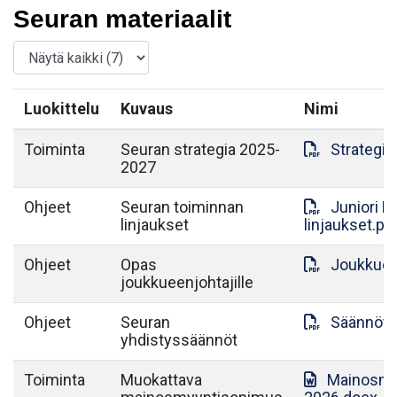
Seuran materiaalit
Luokittelu
Kuvaus
Nimi
Toiminta
Seuran strategia 2025-
Strategia
2027
Ohjeet
Seuran toiminnan
Juniori 
linjaukset
linjaukset.pd
Ohjeet
Opas
Joukkuee
joukkueenjohtajille
Ohjeet
Seuran
Säännöt.
yhdistyssäännöt
Toiminta
Muokattava
Mainosmy