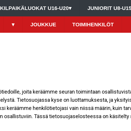
KILPAIKÄLUOKAT U16-U20
▾
JUNIORIT U8-U1
▾
JOUKKUE
TOIMIHENKILÖT
ilötiedoille, joita keräämme seuran toimintaan osallistuvist
ttelystä. Tietosuojassa kyse on luottamuksesta, ja yksity
ksi keräämme henkilötietojasi vain niissä määrin, kuin ta
allistuviin. Tässä tietosuojaselosteessa on käsitelty nii