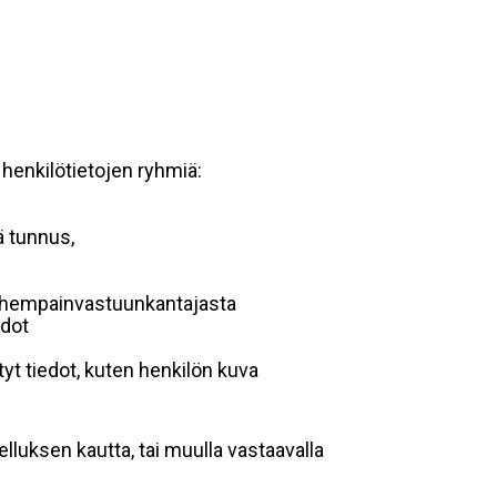
 henkilötietojen ryhmiä:
ä tunnus,
 vanhempainvastuunkantajasta
edot
yt tiedot, kuten henkilön kuva
lluksen kautta, tai muulla vastaavalla