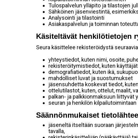
Tulospalvelun ylläpito ja tilastojen ju
Sähköinen jäsenviestintä, esimerkik
Analysointi ja tilastointi
Asiakaspalvelun ja toiminnan toteut
Käsiteltävät henkilötietojen r
Seura käsittelee rekisteröidystä seuraavia 
yhteystiedot, kuten nimi, osoite, puh
rekisteröitymistiedot, kuten käyttäj
demografiatiedot, kuten ikä, sukupuoli 
mahdolliset luvat ja suostumukset
jäsensuhdetta koskevat tiedot, kuten
ottelutilastot, kuten, ottelut, maalit,
palkan- ja palkkionmaksuun liittyvät 
seuran ja henkilön kilpailutoimintaan
Säännönmukaiset tietolähtee
jäseneltä itseltään suoraan järjestel
tavalla,
rekisterinkäsittelijän (pääkäyttäjä) ta