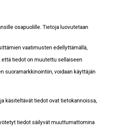
sille osapuolille. Tietoja luovutetaan
sittämien vaatimusten edellyttämällä,
n, että tiedot on muutettu sellaiseen
suoramarkkinointiin, voidaan käyttäjän
ja käsiteltävät tiedot ovat tietokannoissa,
 syötetyt tiedot säilyvät muuttumattomina