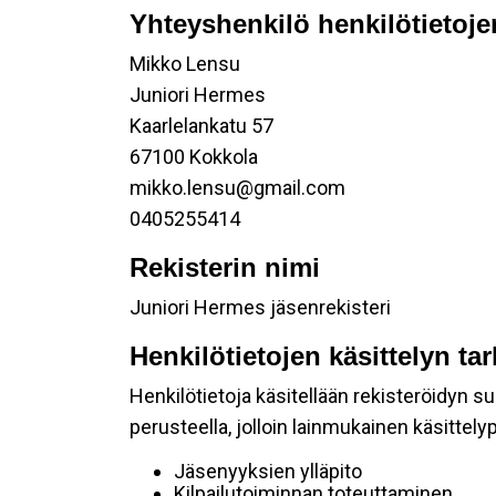
Yhteyshenkilö henkilötietoje
Mikko Lensu
Juniori Hermes
Kaarlelankatu 57
67100 Kokkola
mikko.lensu@gmail.com
0405255414
Rekisterin nimi
Juniori Hermes jäsenrekisteri
Henkilötietojen käsittelyn ta
Henkilötietoja käsitellään rekisteröidyn 
perusteella, jolloin lainmukainen käsittelyp
Jäsenyyksien ylläpito
Kilpailutoiminnan toteuttaminen