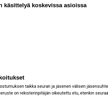
n käsittelyä koskevissa asioissa
rkoitukset
suostumuksen taikka seuran ja jäsenen välisen jäsensuht
eruste on rekisterinpitäjän oikeutettu etu, etenkin seuraav