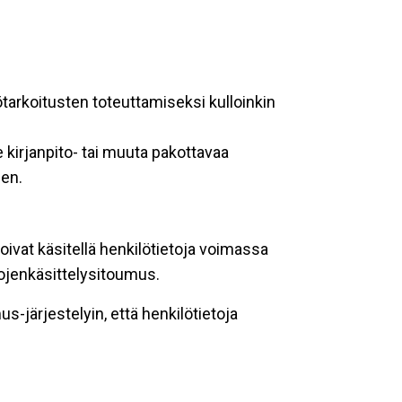
ötarkoitusten toteuttamiseksi kulloinkin
 kirjanpito- tai muuta pakottavaa
een.
oivat käsitellä henkilötietoja voimassa
tojenkäsittelysitoumus.
-järjestelyin, että henkilötietoja