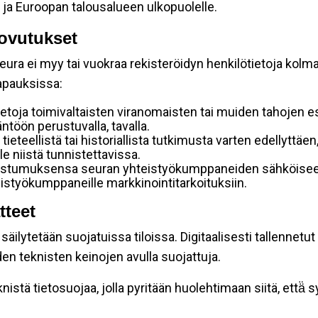
 ja Euroopan talousalueen ulkopuolelle.
ovutukset
ura ei myy tai vuokraa rekisteröidyn henkilötietoja kolman
tapauksissa:
etoja toimivaltaisten viranomaisten tai muiden tahojen e
töön perustuvalla, tavalla.
 tieteellistä tai historiallista tutkimusta varten edellyttäe
e niistä tunnistettavissa.
uostumuksensa seuran yhteistyökumppaneiden sähköiseen 
hteistyökumppaneille markkinointitarkoituksiin.
tteet
äilytetään suojatuissa tiloissa. Digitaalisesti tallennetut 
en teknisten keinojen avulla suojattuja.
stä tietosuojaa, jolla pyritään huolehtimaan siitä, että̈