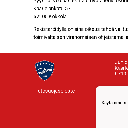
Pyynnöt voidaan esittää myös henkilökoht
Kaarlelankatu 57
67100 Kokkola
Rekisteröidyllä on aina oikeus tehdä valitu
toimivaltaisen viranomaisen ohjeistamalla 
Junio
Kaarl
67100
Tietosuojaseloste
Valme
Ismo 
0407
Käytämme siv
ismo.