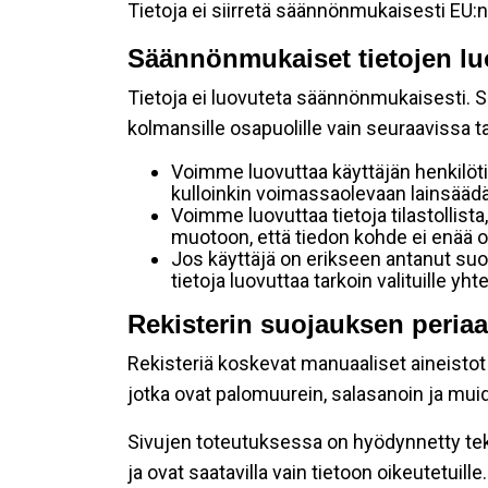
Tietoja ei siirretä säännönmukaisesti EU:n
Säännönmukaiset tietojen lu
Tietoja ei luovuteta säännönmukaisesti. Se
kolmansille osapuolille vain seuraavissa 
Voimme luovuttaa käyttäjän henkilöti
kulloinkin voimassaolevaan lainsäädän
Voimme luovuttaa tietoja tilastollista,
muotoon, että tiedon kohde ei enää ol
Jos käyttäjä on erikseen antanut s
tietoja luovuttaa tarkoin valituille y
Rekisterin suojauksen periaa
Rekisteriä koskevat manuaaliset aineistot s
jotka ovat palomuurein, salasanoin ja muid
Sivujen toteutuksessa on hyödynnetty tekni
ja ovat saatavilla vain tietoon oikeutetuille.