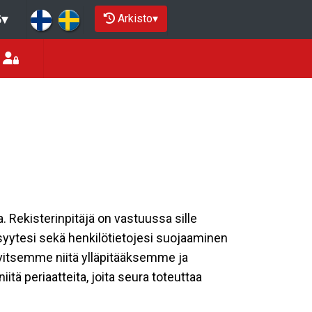
Arkisto
▾
5
▾
a. Rekisterinpitäjä on vastuussa sille
isyytesi sekä henkilötietojesi suojaaminen
rvitsemme niitä ylläpitääksemme ja
tä periaatteita, joita seura toteuttaa