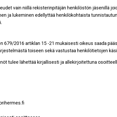
eudet vain niillä rekisterinpitäjän henkilöstön jäsenillä j
nen ja lukeminen edellyttää henkilökohtaista tunnistautum
.
n 679/2016 artiklan 15 -21 mukaisesti oikeus saada pääsy 
t järjestelmästä toiseen sekä vastustaa henkilötietojen käsi
öt tulee lähettää kirjallisesti ja allekirjoitettuna osoitteell
orihermes.fi