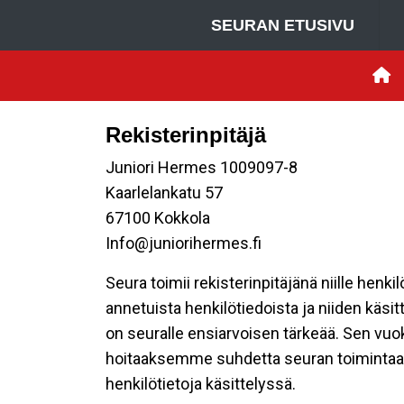
SEURAN ETUSIVU
Rekisterinpitäjä
Juniori Hermes 1009097-8
Kaarlelankatu 57
67100 Kokkola
Info@juniorihermes.fi
Seura toimii rekisterinpitäjänä niille henk
annetuista henkilötiedoista ja niiden käsi
on seuralle ensiarvoisen tärkeää. Sen vuo
hoitaaksemme suhdetta seuran toimintaan os
henkilötietoja käsittelyssä.