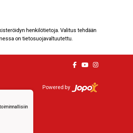
kisteröidyn henkilötietoja. Valitus tehdään
omessa on tietosuojavaltuutettu.
Powered by
iminnallisiin