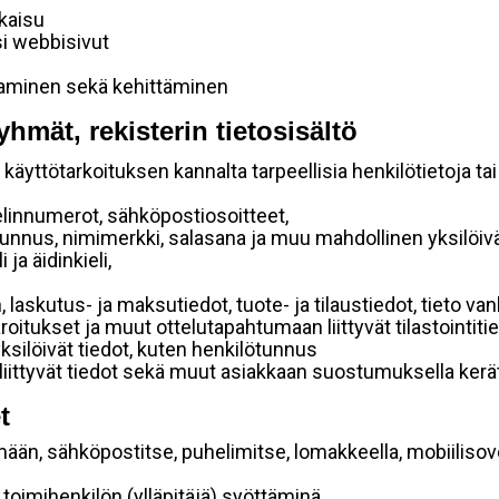
lkaisu
si webbisivut
taminen sekä kehittäminen
yhmät, rekisterin tietosisältö
käyttötarkoituksen kannalta tarpeellisia henkilötietoja tai
elinnumerot, sähköpostiosoitteet,
ätunnus, nimimerkki, salasana ja muu mahdollinen yksilöiv
ja äidinkieli,
, laskutus- ja maksutiedot, tuote- ja tilaustiedot, tieto
 varoitukset ja muut ottelutapahtumaan liittyvät tilastointiti
yksilöivät tiedot, kuten henkilötunnus
 liittyvät tiedot sekä muut asiakkaan suostumuksella kerät
t
mään, sähköpostitse, puhelimitse, lomakkeella, mobiilisove
i toimihenkilön (ylläpitäjä) syöttäminä