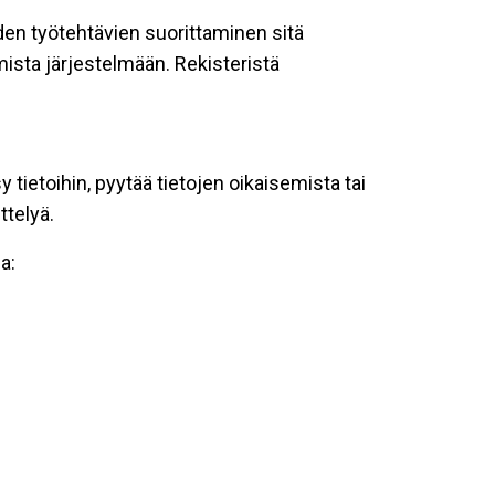
oiden työtehtävien suorittaminen sitä
ista järjestelmään. Rekisteristä
tietoihin, pyytää tietojen oikaisemista tai
ttelyä.
a: