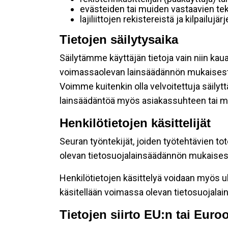
evästeiden tai muiden vastaavien tek
lajiliittojen rekistereistä ja kilpailujä
Tietojen säilytysaika
Säilytämme käyttäjän tietoja vain niin kau
voimassaolevan lainsäädännön mukaisest
Voimme kuitenkin olla velvoitettuja säily
lainsäädäntöä myös asiakassuhteen tai mu
Henkilötietojen käsittelijät
Seuran työntekijät, joiden työtehtävien to
olevan tietosuojalainsäädännön mukaisesti
Henkilötietojen käsittelyä voidaan myös ul
käsitellään voimassa olevan tietosuojala
Tietojen siirto EU:n tai Eur