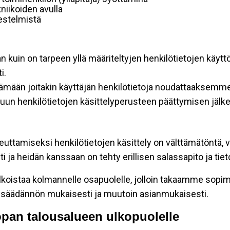
niikoiden avulla
rjestelmistä
an kuin on tarpeen yllä määriteltyjen henkilötietojen käytt
i.
ttämään joitakin käyttäjän henkilötietoja noudattaaksemme
un henkilötietojen käsittelyperusteen päättymisen jälk
teuttamiseksi henkilötietojen käsittely on välttämätöntä, v
 ja heidän kanssaan on tehty erillisen salassapito ja tie
koistaa kolmannelle osapuolelle, jolloin takaamme sopimus
insäädännön mukaisesti ja muutoin asianmukaisesti.
oopan talousalueen ulkopuolelle