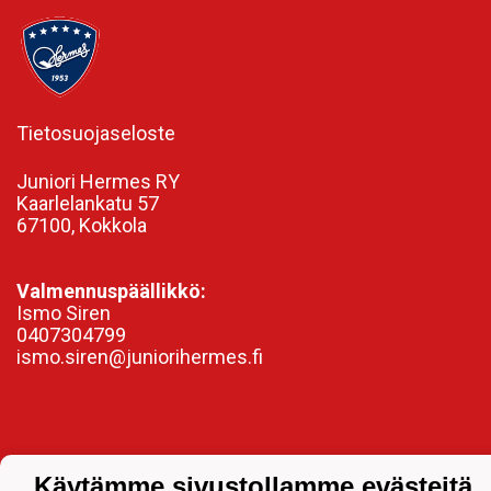
Tietosuojaseloste
Juniori Hermes RY
Kaarlelankatu 57
67100, Kokkola
Valmennuspäällikkö:
Ismo Siren
0407304799
ismo.siren@juniorihermes.fi
Käytämme sivustollamme evästeitä