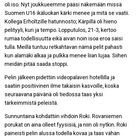
oli iso. Nyt joukkueemme pääsi näkemään missä
Suomen U16 ikäluokan kärki menee ja mitä se vaatii.
Kollega Erholtzille hatunnosto; Kärpillä oli hieno
pelityyli, kuri ja tempo. Lopputulos, 21-3, kertoo
rumaa todellisuutta eikä aivan noin isoa eroa saisi
tulla. Meillä tuntuu retkahtavan nämä pelit pahasti
kun alamäki alkaa ja pulkka menee liian lujaa. Siihen
meidän pitää saada stoppi.
Pelin jälkeen pidettiin videopalaveri hotellilla ja
saatiin positiivinen ilme takaisin kasvoille, koska
seuraavana päivänä oli tiedossa taas yksi
tärkeimmistä peleistä.
Sunnuntaina kohdattiin vihdoin Roki. Rovaniemen
porukat on aina olleet fyysisiä, ja niin oli nytkin. Roki
paineisti pelin alussa todella kovaa ja taas vähän