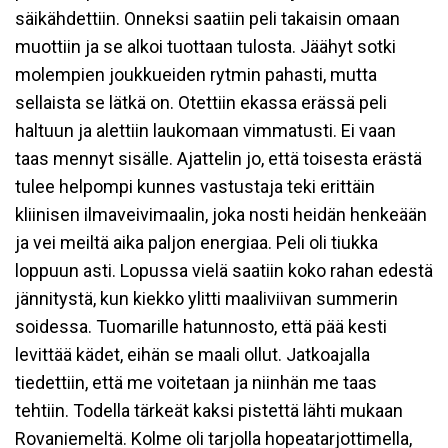
säikähdettiin. Onneksi saatiin peli takaisin omaan
muottiin ja se alkoi tuottaan tulosta. Jäähyt sotki
molempien joukkueiden rytmin pahasti, mutta
sellaista se lätkä on. Otettiin ekassa erässä peli
haltuun ja alettiin laukomaan vimmatusti. Ei vaan
taas mennyt sisälle. Ajattelin jo, että toisesta erästä
tulee helpompi kunnes vastustaja teki erittäin
kliinisen ilmaveivimaalin, joka nosti heidän henkeään
ja vei meiltä aika paljon energiaa. Peli oli tiukka
loppuun asti. Lopussa vielä saatiin koko rahan edestä
jännitystä, kun kiekko ylitti maaliviivan summerin
soidessa. Tuomarille hatunnosto, että pää kesti
levittää kädet, eihän se maali ollut. Jatkoajalla
tiedettiin, että me voitetaan ja niinhän me taas
tehtiin. Todella tärkeät kaksi pistettä lähti mukaan
Rovaniemeltä. Kolme oli tarjolla hopeatarjottimella,