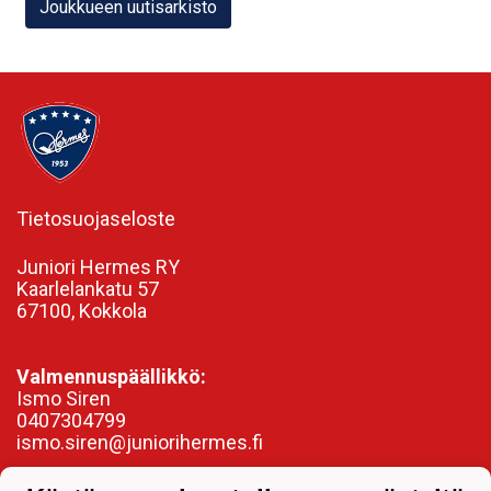
Joukkueen uutisarkisto
Tietosuojaseloste
Juniori Hermes RY
Kaarlelankatu 57
67100, Kokkola
Valmennuspäällikkö:
Ismo Siren
0407304799
ismo.siren@juniorihermes.fi