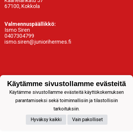
Kaarlelankatu 57
67100, Kokkola
Valmennuspäällikkö:
Ismo Siren
0407304799
ismo.siren@juniorihermes.fi
Käytämme sivustollamme evästeitä
Käytämme sivustollamme evästeitä käyttökokemuksen
parantamiseksi sekä toiminnallisiin ja tilastollisiin
Powered by
tarkoituksiin.
Hyväksy kaikki
Vain pakolliset