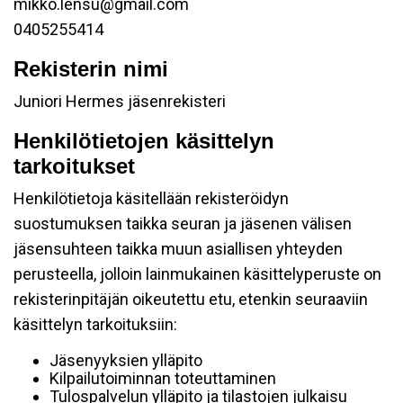
mikko.lensu@gmail.com
0405255414
Rekisterin nimi
Juniori Hermes jäsenrekisteri
Henkilötietojen käsittelyn
tarkoitukset
Henkilötietoja käsitellään rekisteröidyn
suostumuksen taikka seuran ja jäsenen välisen
jäsensuhteen taikka muun asiallisen yhteyden
perusteella, jolloin lainmukainen käsittelyperuste on
rekisterinpitäjän oikeutettu etu, etenkin seuraaviin
käsittelyn tarkoituksiin:
Jäsenyyksien ylläpito
Kilpailutoiminnan toteuttaminen
Tulospalvelun ylläpito ja tilastojen julkaisu