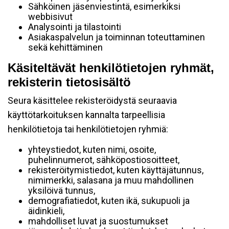
Sähköinen jäsenviestintä, esimerkiksi
webbisivut
Analysointi ja tilastointi
Asiakaspalvelun ja toiminnan toteuttaminen
sekä kehittäminen
Käsiteltävät henkilötietojen ryhmät,
rekisterin tietosisältö
Seura käsittelee rekisteröidystä seuraavia
käyttötarkoituksen kannalta tarpeellisia
henkilötietoja tai henkilötietojen ryhmiä:
yhteystiedot, kuten nimi, osoite,
puhelinnumerot, sähköpostiosoitteet,
rekisteröitymistiedot, kuten käyttäjätunnus,
nimimerkki, salasana ja muu mahdollinen
yksilöivä tunnus,
demografiatiedot, kuten ikä, sukupuoli ja
äidinkieli,
mahdolliset luvat ja suostumukset