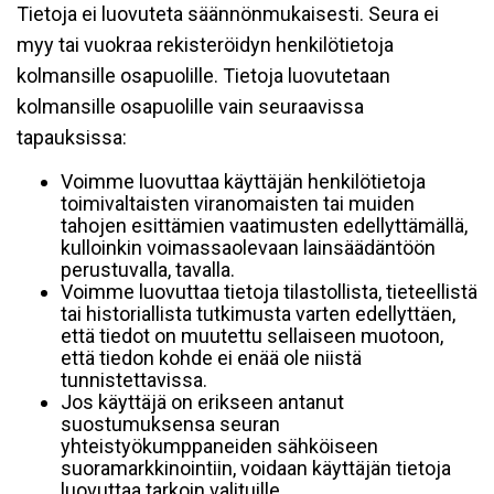
Tietoja ei luovuteta säännönmukaisesti. Seura ei
myy tai vuokraa rekisteröidyn henkilötietoja
kolmansille osapuolille. Tietoja luovutetaan
kolmansille osapuolille vain seuraavissa
tapauksissa:
Voimme luovuttaa käyttäjän henkilötietoja
toimivaltaisten viranomaisten tai muiden
tahojen esittämien vaatimusten edellyttämällä,
kulloinkin voimassaolevaan lainsäädäntöön
perustuvalla, tavalla.
Voimme luovuttaa tietoja tilastollista, tieteellistä
tai historiallista tutkimusta varten edellyttäen,
että tiedot on muutettu sellaiseen muotoon,
että tiedon kohde ei enää ole niistä
tunnistettavissa.
Jos käyttäjä on erikseen antanut
suostumuksensa seuran
yhteistyökumppaneiden sähköiseen
suoramarkkinointiin, voidaan käyttäjän tietoja
luovuttaa tarkoin valituille