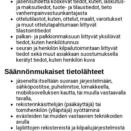
jäsensuhdetta koskevat tiedot, kuten, laskutus-
ja maksutiedot, tuote- ja tilaustiedot, tieto
vanhempainvastuunkantajasta
ottelutilastot, kuten, ottelut, maalit, varoitukset
ja muut ottelutapahtumaan liittyvät
tilastointitiedot
palkan- ja palkkionmaksuun liittyvät yksilöivät
tiedot, kuten henkilötunnus
seuran ja henkilön kilpailutoimintaan liittyvät
tiedot sekä muut asiakkaan suostumuksella
kerätyt tiedot, kuten henkilön kuva
Säännönmukaiset tietolähteet
jäseneltä itseltään suoraan järjestelmään,
sähköpostitse, puhelimitse, lomakkeella,
mobiilisovelluksen kautta, tai muulla vastaavalla
tavalla,
rekisterinkäsittelijän (pääkäyttäjä) tai
toimihenkilön (ylläpitäjä) syöttäminä
evästeiden tai muiden vastaavien tekniikoiden
avulla
lajiliittojen rekistereistä ja kilpailujärjestelmistä