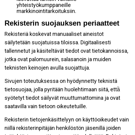
yhteistyökumppaneille
markkinointitarkoituksiin.
Rekisterin suojauksen periaatteet
Rekisteriä koskevat manuaaliset aineistot
säilytetään suojatuissa tiloissa. Digitaalisesti
tallennetut ja käsiteltävät tiedot ovat tietokannoissa,
jotka ovat palomuurein, salasanoin ja muiden
teknisten keinojen avulla suojattuja.
Sivujen toteutuksessa on hyödynnetty teknistä
tietosuojaa, jolla pyritään huolehtimaan siitä, että̈
syötetyt tiedot säilyvät muuttumattomina ja ovat
saatavilla vain tietoon oikeutetuille.
Rekisterin tietojenkäsittelyyn on käyttöoikeudet vain
niillä rekisterinpitäjän henkilöstön jäsenillä joiden