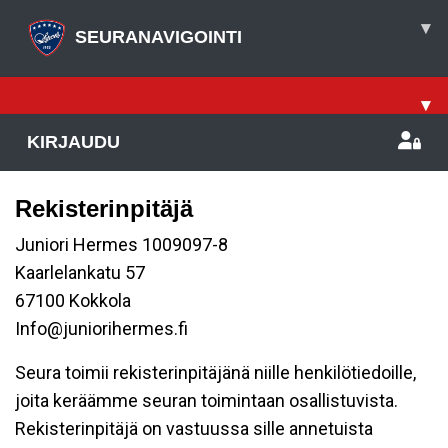
▾
SEURANAVIGOINTI
▾
KIRJAUDU
Rekisterinpitäjä
Juniori Hermes 1009097-8
Kaarlelankatu 57
67100 Kokkola
Info@juniorihermes.fi
Seura toimii rekisterinpitäjänä niille henkilötiedoille,
joita keräämme seuran toimintaan osallistuvista.
Rekisterinpitäjä on vastuussa sille annetuista