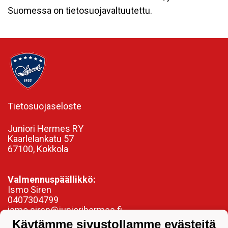
Suomessa on tietosuojavaltuutettu.
Tietosuojaseloste
Juniori Hermes RY
Kaarlelankatu 57
67100, Kokkola
Valmennuspäällikkö:
Ismo Siren
0407304799
ismo.siren@juniorihermes.fi
Käytämme sivustollamme evästeitä