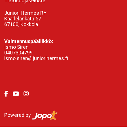
Tietosuojaseloste
Juniori Hermes RY
Kaarlelankatu 57
67100, Kokkola
Valmennuspäällikkö:
Ismo Siren
0407304799
ismo.siren@juniorihermes.fi
Powered by