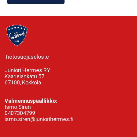
Tietosuojaseloste
Juniori Hermes RY
Kaarlelankatu 57
67100, Kokkola
Valmennuspäällikkö:
Ismo Siren
0407304799
ismo.siren@juniorihermes.fi