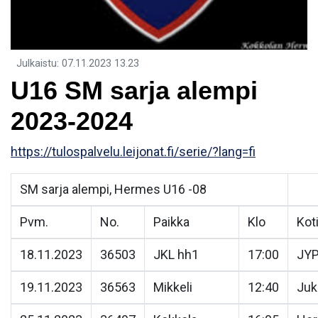
Julkaistu
:
07.11.2023
13.23
U16 SM sarja alempi
2023-2024
https://tulospalvelu.leijonat.fi/serie/?lang=fi
SM sarja alempi, Hermes U16 -08
Pvm.
No.
Paikka
Klo
Kot
18.11.2023
36503
JKL hh1
17:00
JY
19.11.2023
36563
Mikkeli
12:40
Juk