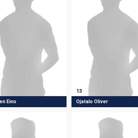
13
en Eino
Ojatalo Oliver