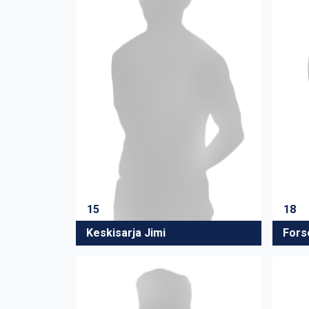
15
18
Keskisarja Jimi
Fors