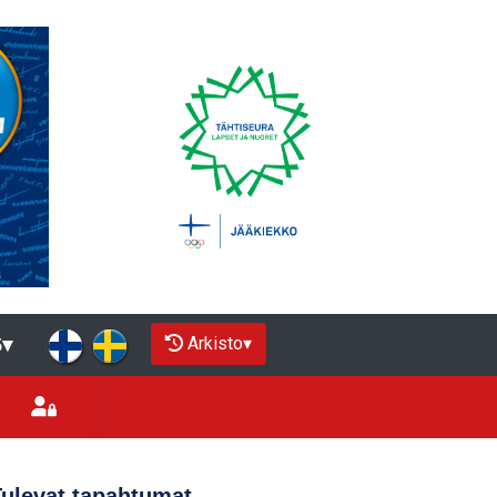
Arkisto
▾
5
▾
Tulevat tapahtumat