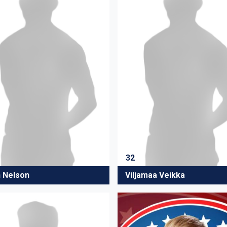
32
n Nelson
Viljamaa Veikka