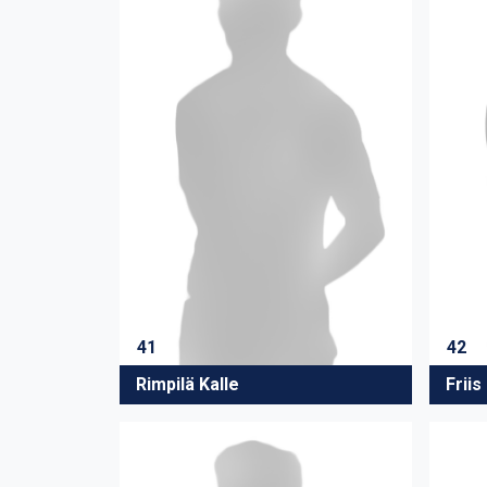
41
42
Rimpilä Kalle
Friis