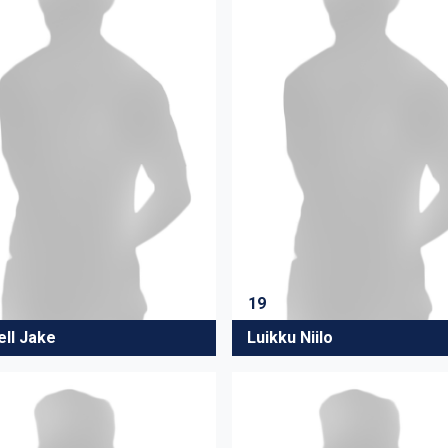
19
ell Jake
Luikku Niilo