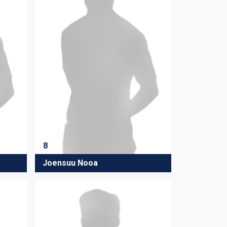
8
Joensuu Nooa