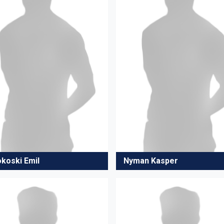
okoski Emil
Nyman Kasper