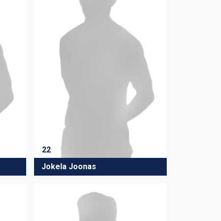
22
Jokela Joonas