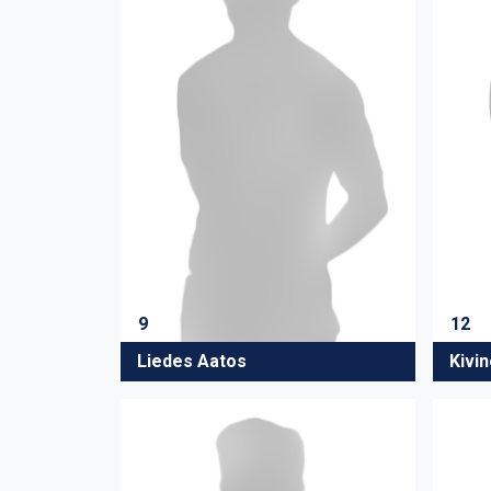
9
12
Liedes Aatos
Kivin