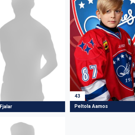
43
Peltola Aamos
 Fjalar