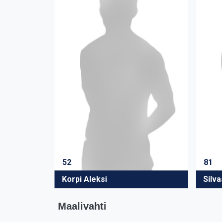
52
81
Korpi Aleksi
Silva
Maalivahti