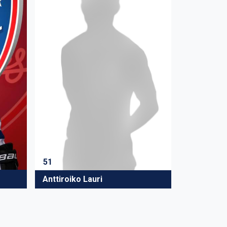
51
Anttiroiko Lauri