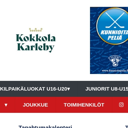
KILPAIKÄLUOKAT U16-U20
▾
JUNIORIT U8-U1
▾
JOUKKUE
TOIMIHENKILÖT
Tapahtumakalenteri