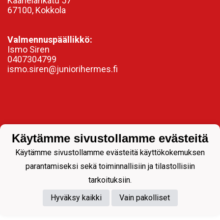
Kaarlelankatu 57
67100, Kokkola
Valmennuspäällikkö:
Ismo Siren
0407304799
ismo.siren@juniorihermes.fi
Käytämme sivustollamme evästeitä
Käytämme sivustollamme evästeitä käyttökokemuksen
parantamiseksi sekä toiminnallisiin ja tilastollisiin
Powered by
tarkoituksiin.
Hyväksy kaikki
Vain pakolliset