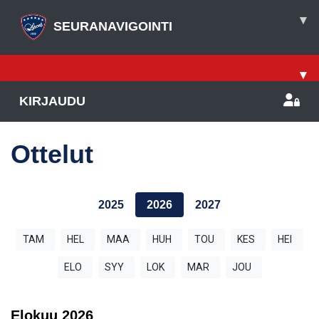
▾
SEURANAVIGOINTI
▾
KIRJAUDU
Ottelut
2025
2026
2027
TAM
HEL
MAA
HUH
TOU
KES
HEI
ELO
SYY
LOK
MAR
JOU
Elokuu
2026