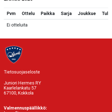
Pvm
Ottelu
Paikka
Sarja
Joukkue
Tulo
Ei otteluita
Tietosuojaseloste
Juniori Hermes RY
Kaarlelankatu 57
67100, Kokkola
Valmennuspäällikkö: