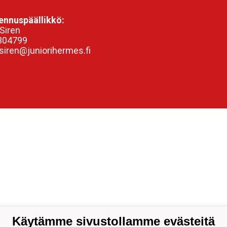
nnuspäällikkö:
Siren
304799
siren@juniorihermes.fi
Käytämme sivustollamme evästeitä