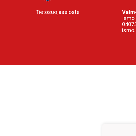
Tietosuojaseloste
Valme
Ismo 
0407
ismo.