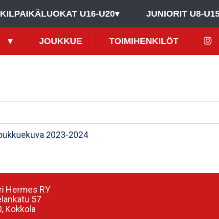
KILPAIKÄLUOKAT U16-U20
▾
JUNIORIT U8-U1
▾
JOUKKUE
TOIMIHENKILÖT
oukkuekuva 2023-2024
ri Hermes RY
elankatu 57
, Kokkola