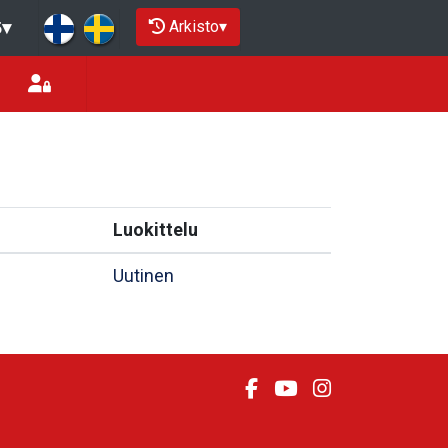
Arkisto
▾
5
▾
Luokittelu
Uutinen