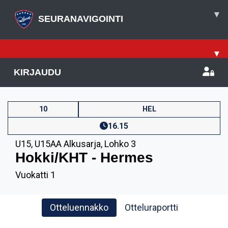
▾
SEURANAVIGOINTI
▾
KIRJAUDU
10
HEL
16.15
U15
,
U15AA Alkusarja, Lohko 3
Hokki/KHT - Hermes
Vuokatti 1
Otteluennakko
Otteluraportti