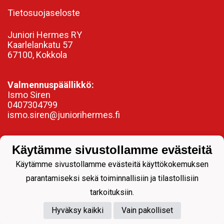
Tietosuojaseloste
Juniori Hermes RY
Kaarlelankatu 57
67100, Kokkola
Valmennuspäällikkö:
Ismo Siren
0407304799
ismo.siren@juniorihermes.fi
Käytämme sivustollamme evästeitä
Käytämme sivustollamme evästeitä käyttökokemuksen
parantamiseksi sekä toiminnallisiin ja tilastollisiin
tarkoituksiin.
Hyväksy kaikki
Vain pakolliset
Powered by