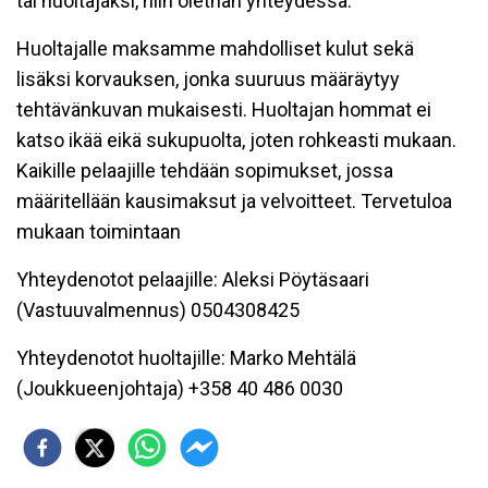
tai huoltajaksi, niin olethan yhteydessä.
Huoltajalle maksamme mahdolliset kulut sekä
lisäksi korvauksen, jonka suuruus määräytyy
tehtävänkuvan mukaisesti. Huoltajan hommat ei
katso ikää eikä sukupuolta, joten rohkeasti mukaan.
Kaikille pelaajille tehdään sopimukset, jossa
määritellään kausimaksut ja velvoitteet. Tervetuloa
mukaan toimintaan
Yhteydenotot pelaajille: Aleksi Pöytäsaari
(Vastuuvalmennus) 0504308425
Yhteydenotot huoltajille: Marko Mehtälä
(Joukkueenjohtaja) +358 40 486 0030