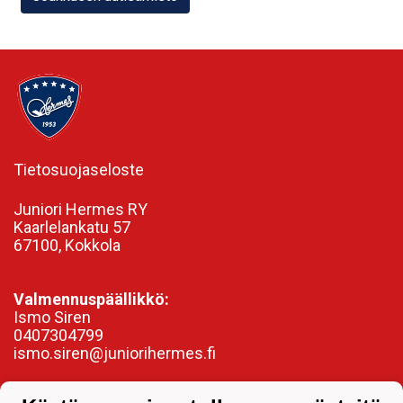
Tietosuojaseloste
Juniori Hermes RY
Kaarlelankatu 57
67100, Kokkola
Valmennuspäällikkö:
Ismo Siren
0407304799
ismo.siren@juniorihermes.fi