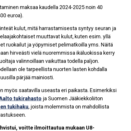
astaminen maksaa kaudella 2024-2025 noin 40
00 euroa).
iinteät kulut, mitä harrastamisesta syntyy seuran ja
elaajakohtaiset muuttavat kulut, kuten esim. yllä
et ruokailut ja yöpymiset pelimatkoilla yms. Näitä
naan hirveästi vielä nuoremmissa ikäluokissa kerry
taja valinnoillaan vaikuttaa todella paljon.
odellaan ole tarpeellista nuorten lasten kohdalla
uusilla pärjää mainiosti.
 myös saatavilla useasta eri paikasta. Esimerkiksi
alto tukirahasto
ja Suomen Jääkiekkoliiton
ien tukihaku
, joista molemmista on mahdollista
rrastukseen.
hvistui, voitte ilmoittautua mukaan U8-