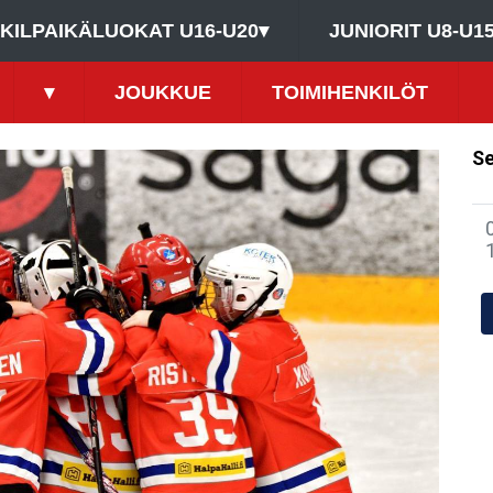
KILPAIKÄLUOKAT U16-U20
▾
JUNIORIT U8-U1
▾
JOUKKUE
TOIMIHENKILÖT
Se