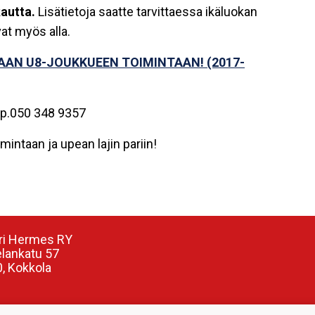
kautta.
Lisätietoja saatte tarvittaessa ikäluokan
at myös alla.
AAN U8-JOUKKUEEN TOIMINTAAN! (2017-
a p.050 348 9357
ntaan ja upean lajin pariin!
ri Hermes RY
elankatu 57
, Kokkola
nnuspäällikkö: