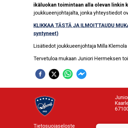
ikäluokan toimintaan alla olevan linkin 
joukkueenjohtajalta, jonka yhteystiedot ov
KLIKKAA TÄSTÄ JA ILMOITTAUDU MUK
syntyneet)
Lisätiedot joukkueenjohtaja Milla Klemol
Tervetuloa mukaan Juniori Hermeksen toimi
Junio
Kaarl
67100
Tietosuojaseloste
Valme