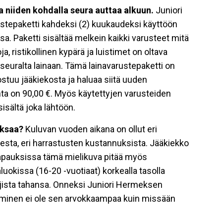
a niiden kohdalla seura auttaa alkuun.
Juniori
stepaketti kahdeksi (2) kuukaudeksi käyttöön
a. Paketti sisältää melkein kaikki varusteet mitä
, ristikollinen kypärä ja luistimet on oltava
 seuralta lainaan. Tämä lainavarustepaketti on
ostuu jääkiekosta ja haluaa siitä uuden
nta on 90,00 €. Myös käytettyjen varusteiden
sisältä joka lähtöön.
aksaa?
Kuluvan vuoden aikana on ollut eri
eesta, eri harrastusten kustannuksista. Jääkiekko
ain tapauksissa tämä mielikuva pitää myös
uokissa (16-20 -vuotiaat) korkealla tasolla
 lajista tahansa. Onneksi Juniori Hermeksen
minen ei ole sen arvokkaampaa kuin missään