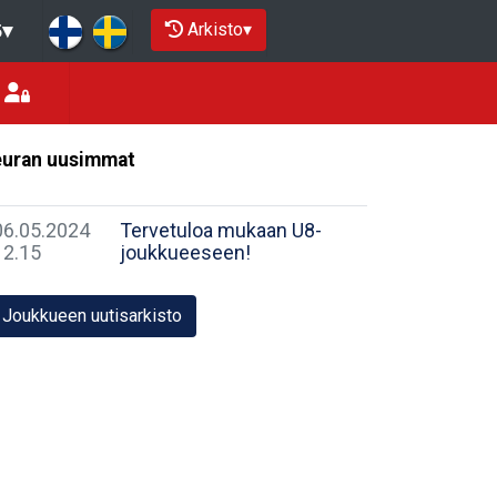
Arkisto
▾
5
▾
uran uusimmat
06.05.2024
Tervetuloa mukaan U8-
12.15
joukkueeseen!
Joukkueen uutisarkisto