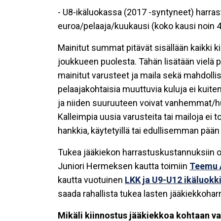
- U8-ikäluokassa (2017 -syntyneet) harr
euroa/pelaaja/kuukausi (koko kausi noin 4
Mainitut summat pitävät sisällään kaikki k
joukkueen puolesta. Tähän lisätään vielä p
mainitut varusteet ja maila sekä mahdollis
pelaajakohtaisia muuttuvia kuluja ei kuite
ja niiden suuruuteen voivat vanhemmat/huol
Kalleimpia uusia varusteita tai mailoja ei t
hankkia, käytetyillä tai edullisemman pään 
Tukea jääkiekon harrastuskustannuksiin on
Juniori Hermeksen kautta toimiin
Teemu A
kautta vuotuinen
LKK ja U9-U12 ikäluokk
saada rahallista tukea lasten jääkiekkoha
Mikäli kiinnostus jääkiekkoa kohtaan va