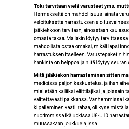
Toki tarvitaan vielä varusteet yms. mutt
Hermekseltä on mahdollisuus lainata varu
veloituksetta harrastuksen aloitusvaiheess
jääkiekkoon tarvitaan, ainoastaan kaulasuoja
omasta takaa. Mailakin löytyy tarvittaessa
mahdollista ostaa omaksi, mikäli lapsi inn
harrastuksen itselleen. Varustepaketin hi
hankinta on helppoa ja niitä löytyy seuran 
Mitä jääkiekon harrastaminen sitten m
medioissa paljon keskustelua, ja ihan aih
mielletään kalliiksi eliittilajiksi ja joiss
valitettavasti paikkansa. Vanhemmissa ikäl
kilpaileminen vaatii rahaa, oli kyse mistä
nuorimmissa ikäluokissa U8-U10 harrasta
muussakaan joukkuelajissa.