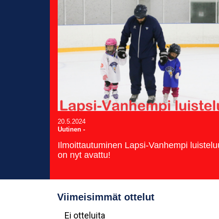
20.5.2024
Uutinen
-
Ilmoittautuminen Lapsi-Vanhempi luistel
on nyt avattu!
Viimeisimmät ottelut
Ei otteluita