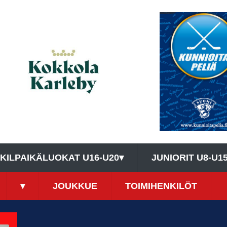
KILPAIKÄLUOKAT U16-U20
▾
JUNIORIT U8-U1
▾
JOUKKUE
TOIMIHENKILÖT