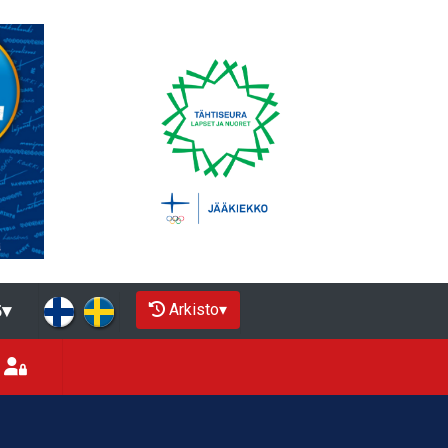
Arkisto
▾
5
▾