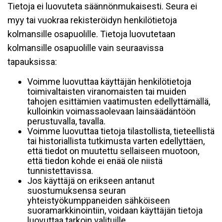
Tietoja ei luovuteta säännönmukaisesti. Seura ei
myy tai vuokraa rekisteröidyn henkilötietoja
kolmansille osapuolille. Tietoja luovutetaan
kolmansille osapuolille vain seuraavissa
tapauksissa:
Voimme luovuttaa käyttäjän henkilötietoja
toimivaltaisten viranomaisten tai muiden
tahojen esittämien vaatimusten edellyttämällä,
kulloinkin voimassaolevaan lainsäädäntöön
perustuvalla, tavalla.
Voimme luovuttaa tietoja tilastollista, tieteellistä
tai historiallista tutkimusta varten edellyttäen,
että tiedot on muutettu sellaiseen muotoon,
että tiedon kohde ei enää ole niistä
tunnistettavissa.
Jos käyttäjä on erikseen antanut
suostumuksensa seuran
yhteistyökumppaneiden sähköiseen
suoramarkkinointiin, voidaan käyttäjän tietoja
luovuttaa tarkoin valituille