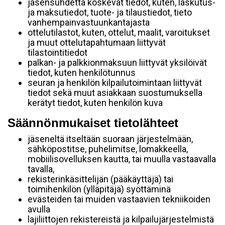
jäsensuhdetta koskevat tiedot, kuten, laskutus-
ja maksutiedot, tuote- ja tilaustiedot, tieto
vanhempainvastuunkantajasta
ottelutilastot, kuten, ottelut, maalit, varoitukset
ja muut ottelutapahtumaan liittyvät
tilastointitiedot
palkan- ja palkkionmaksuun liittyvät yksilöivät
tiedot, kuten henkilötunnus
seuran ja henkilön kilpailutoimintaan liittyvät
tiedot sekä muut asiakkaan suostumuksella
kerätyt tiedot, kuten henkilön kuva
Säännönmukaiset tietolähteet
jäseneltä itseltään suoraan järjestelmään,
sähköpostitse, puhelimitse, lomakkeella,
mobiilisovelluksen kautta, tai muulla vastaavalla
tavalla,
rekisterinkäsittelijän (pääkäyttäjä) tai
toimihenkilön (ylläpitäjä) syöttäminä
evästeiden tai muiden vastaavien tekniikoiden
avulla
lajiliittojen rekistereistä ja kilpailujärjestelmistä