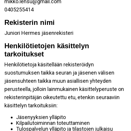
mikko.lensu@gmail.com
0405255414
Rekisterin nimi
Juniori Hermes jäsenrekisteri
Henkilötietojen käsittelyn
tarkoitukset
Henkilötietoja käsitellään rekisteröidyn
suostumuksen taikka seuran ja jäsenen välisen
jäsensuhteen taikka muun asiallisen yhteyden
perusteella, jolloin lainmukainen käsittelyperuste on
rekisterinpitäjän oikeutettu etu, etenkin seuraaviin
käsittelyn tarkoituksiin:
Jäsenyyksien ylläpito
Kilpailutoiminnan toteuttaminen
Tulospalvelun ylläpito ja tilastojen julkaisu