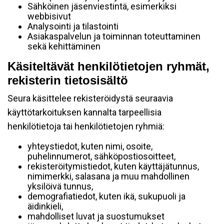
Sähköinen jäsenviestintä, esimerkiksi
webbisivut
Analysointi ja tilastointi
Asiakaspalvelun ja toiminnan toteuttaminen
sekä kehittäminen
Käsiteltävät henkilötietojen ryhmät,
rekisterin tietosisältö
Seura käsittelee rekisteröidystä seuraavia
käyttötarkoituksen kannalta tarpeellisia
henkilötietoja tai henkilötietojen ryhmiä:
yhteystiedot, kuten nimi, osoite,
puhelinnumerot, sähköpostiosoitteet,
rekisteröitymistiedot, kuten käyttäjätunnus,
nimimerkki, salasana ja muu mahdollinen
yksilöivä tunnus,
demografiatiedot, kuten ikä, sukupuoli ja
äidinkieli,
mahdolliset luvat ja suostumukset