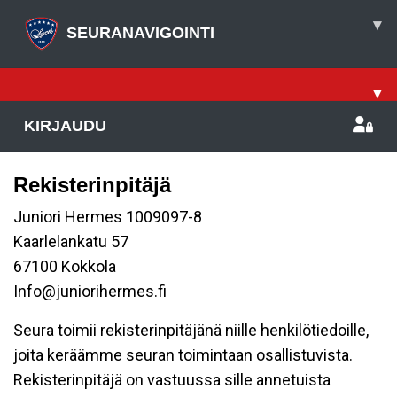
▾
SEURANAVIGOINTI
▾
KIRJAUDU
Rekisterinpitäjä
Juniori Hermes 1009097-8
Kaarlelankatu 57
67100 Kokkola
Info@juniorihermes.fi
Seura toimii rekisterinpitäjänä niille henkilötiedoille,
joita keräämme seuran toimintaan osallistuvista.
Rekisterinpitäjä on vastuussa sille annetuista