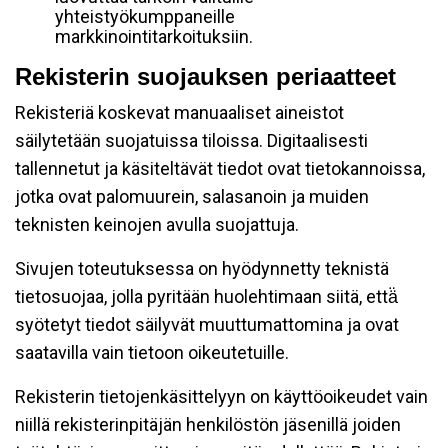
yhteistyökumppaneille
markkinointitarkoituksiin.
Rekisterin suojauksen periaatteet
Rekisteriä koskevat manuaaliset aineistot
säilytetään suojatuissa tiloissa. Digitaalisesti
tallennetut ja käsiteltävät tiedot ovat tietokannoissa,
jotka ovat palomuurein, salasanoin ja muiden
teknisten keinojen avulla suojattuja.
Sivujen toteutuksessa on hyödynnetty teknistä
tietosuojaa, jolla pyritään huolehtimaan siitä, että̈
syötetyt tiedot säilyvät muuttumattomina ja ovat
saatavilla vain tietoon oikeutetuille.
Rekisterin tietojenkäsittelyyn on käyttöoikeudet vain
niillä rekisterinpitäjän henkilöstön jäsenillä joiden