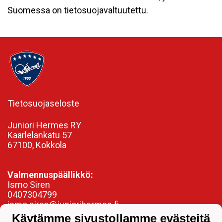
Suomessa on tietosuojavaltuutettu.
Tietosuojaseloste
Juniori Hermes RY
Kaarlelankatu 57
67100, Kokkola
Valmennuspäällikkö:
Ismo Siren
0407304799
ismo.siren@juniorihermes.fi
Käytämme sivustollamme evästeitä