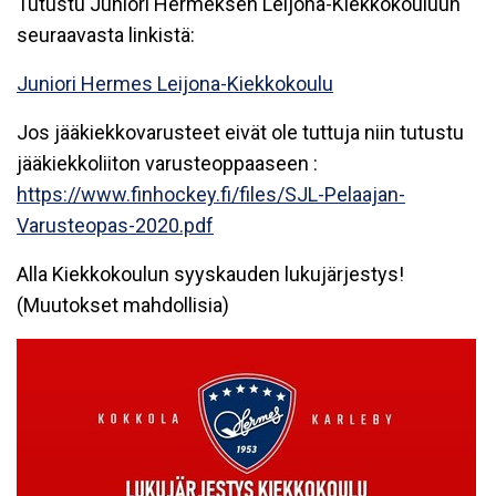
Tutustu Juniori Hermeksen Leijona-Kiekkokouluun
seuraavasta linkistä:
Juniori Hermes Leijona-Kiekkokoulu
Jos jääkiekkovarusteet eivät ole tuttuja niin tutustu
jääkiekkoliiton varusteoppaaseen :
https://www.finhockey.fi/files/SJL-Pelaajan-
Varusteopas-2020.pdf
Alla Kiekkokoulun syyskauden lukujärjestys!
(Muutokset mahdollisia)