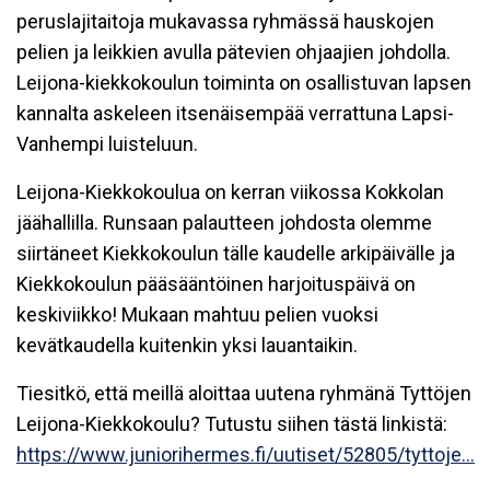
peruslajitaitoja mukavassa ryhmässä hauskojen
pelien ja leikkien avulla pätevien ohjaajien johdolla.
Leijona-kiekkokoulun toiminta on osallistuvan lapsen
kannalta askeleen itsenäisempää verrattuna Lapsi-
Vanhempi luisteluun.
Leijona-Kiekkokoulua on kerran viikossa Kokkolan
jäähallilla. Runsaan palautteen johdosta olemme
siirtäneet Kiekkokoulun tälle kaudelle arkipäivälle ja
Kiekkokoulun pääsääntöinen harjoituspäivä on
keskiviikko! Mukaan mahtuu pelien vuoksi
kevätkaudella kuitenkin yksi lauantaikin.
Tiesitkö, että meillä aloittaa uutena ryhmänä Tyttöjen
Leijona-Kiekkokoulu? Tutustu siihen tästä linkistä:
https://www.juniorihermes.fi/uutiset/52805/tyttoje...