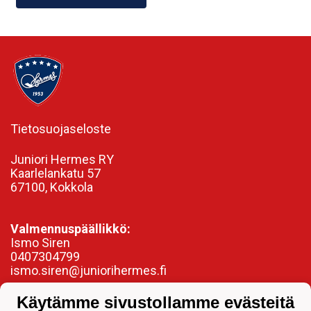
Tietosuojaseloste
Juniori Hermes RY
Kaarlelankatu 57
67100, Kokkola
Valmennuspäällikkö:
Ismo Siren
0407304799
ismo.siren@juniorihermes.fi
Käytämme sivustollamme evästeitä